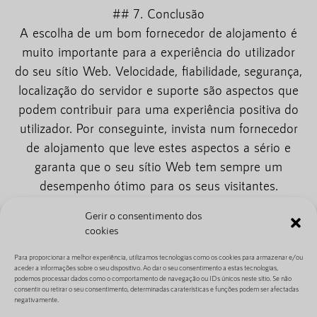
## 7. Conclusão
A escolha de um bom fornecedor de alojamento é
muito importante para a experiência do utilizador
do seu sítio Web. Velocidade, fiabilidade, segurança,
localização do servidor e suporte são aspectos que
podem contribuir para uma experiência positiva do
utilizador. Por conseguinte, invista num fornecedor
de alojamento que leve estes aspectos a sério e
garanta que o seu sítio Web tem sempre um
desempenho ótimo para os seus visitantes.
Gerir o consentimento dos
cookies
Para proporcionar a melhor experiência, utilizamos tecnologias como os cookies para armazenar e/ou
aceder a informações sobre o seu dispositivo. Ao dar o seu consentimento a estas tecnologias,
podemos processar dados como o comportamento de navegação ou IDs únicos neste sítio. Se não
Índice
consentir ou retirar o seu consentimento, determinadas caraterísticas e funções podem ser afectadas
negativamente.