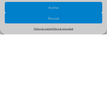
Não foram encontrados títulos nesta página.
Aceitar
Recusar
Política de cookies
Política de privacidade
Mais artigos