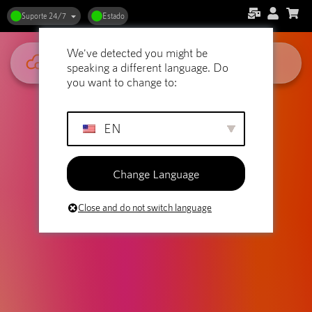
Como o alojamento influencia a
Suporte 24/7
Estado
experiência do utilizador
We've detected you might be
speaking a different language. Do
you want to change to:
EN
Change Language
Close and do not switch language