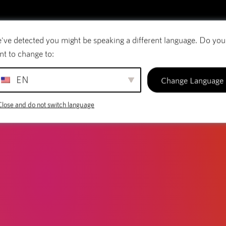
LOG
rança regulares são essenciais par
've detected you might be speaking a different language. Do you
rreio eletrónico
Nomes de domínio
SiteBui
 que frequência precisa delas
nt to change to:
EN
Change Language
Close and do not switch language