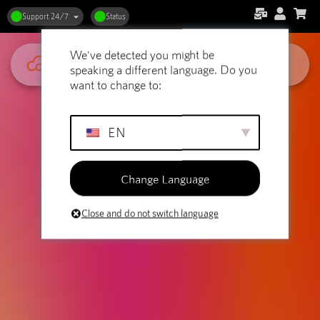
Den ultimata säkerhetsguiden och
Support 24/7
Status
checklistan för WordPress:
We've detected you might be
Skydda din webbplats!
speaking a different language. Do you
want to change to:
EN
Change Language
Close and do not switch language