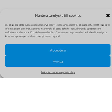
Fler artiklar
Hantera samtycke till cookies
För att ge dig bästa möjliga upplevelse använder vi teknik som cookies för att lagra och/eller få tillgång till
information om din enhet. Genom att samtycka till dessa tekniker kan vi behandla uppgifter som
surfbeteende eller unika ID:n på denna webbplats. Om du inte samtycker eller återkallar ditt samtycke
kan vissa egenskaper och funktioner påverkas negativt.
Acceptera
Avvisa
Policy för cookies
Integritetspolicy
Varför regelbundna säkerhetskopior är avgörande
för din webbplats - och hur ofta du faktiskt behöver
dem
Ett ögonblick av ouppmärksamhet, en misslyckad uppdatering eller en attack
utifrån. Innan du vet ordet av har hela din webbplats