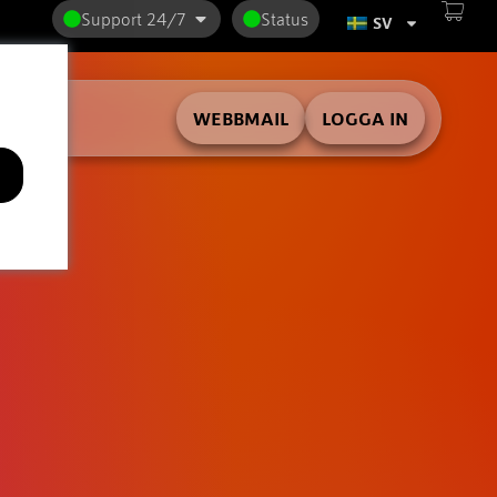
Support 24/7
Status
SV
WEBBMAIL
LOGGA IN