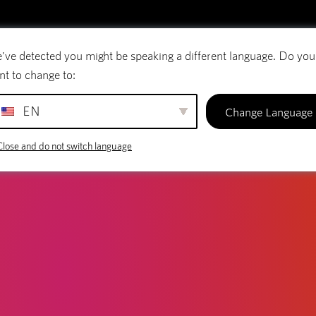
've detected you might be speaking a different language. Do you
E-post
Domännamn
SiteBuilder
nt to change to:
EN
Change Language
Close and do not switch language