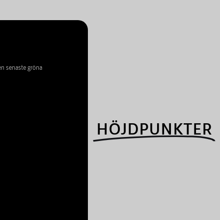
en senaste gröna
HÖJDPUNKTER