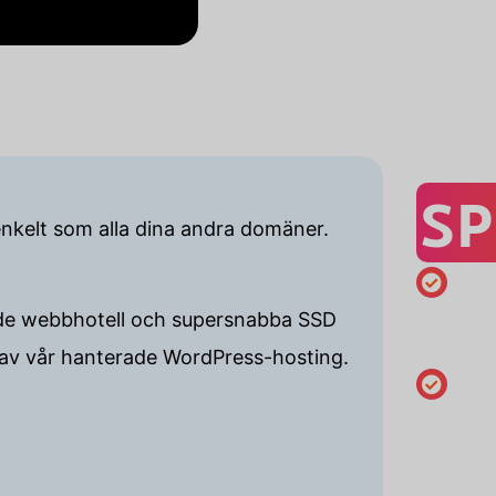
SP
enkelt som alla dina andra domäner.
Registreri
delade webbhotell och supersnabba SSD
minst 1 år
 av vår hanterade WordPress-hosting.
Ändra
innehava
uppgifter