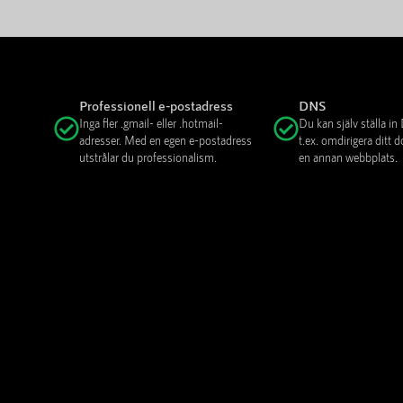
Professionell e-postadress
DNS
Inga fler .gmail- eller .hotmail-
Du kan själv ställa i
adresser. Med en egen e-postadress
t.ex. omdirigera ditt
utstrålar du professionalism.
en annan webbplats.