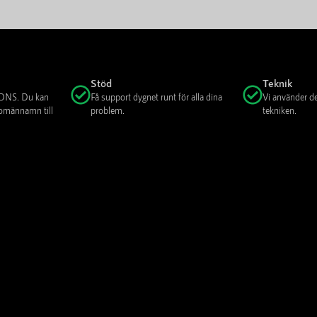
Stöd
Teknik
n DNS. Du kan
Få support dygnet runt för alla dina
Vi använder d
 domännamn till
problem.
tekniken.