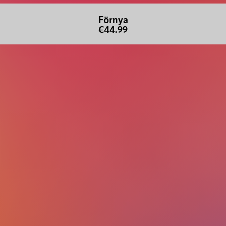
Förnya
€44.99