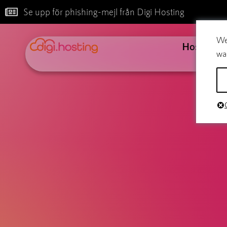
Se upp för phishing-mejl från Digi Hosting
We
Hosting
wa