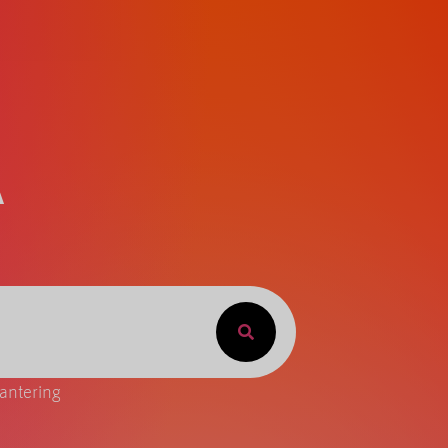
A
antering