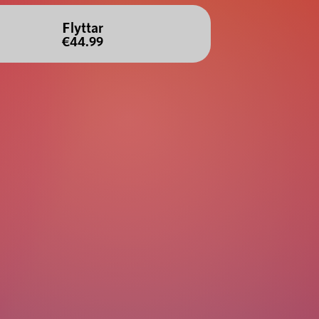
Flyttar
€44.99