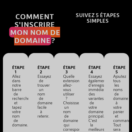
COMMENT
SUIVEZ 5 ÉTAPES
SIMPLES
S'INSCRIRE
MON NOM DE
DOMAINE
?
ÉTAPE
ÉTAPE
ÉTAPE
ÉTAPE
ÉTAPE
1
2
3
4
5
Allez
Essayez
Quelle
Essayez
Ajoutez
dans
de
extension
également
tous
notre
trouver
allez-
d'enregistrer
les
barre
un
vous
immédiatement
noms
de
nom
utiliser
des
de
recherche
de
?
variantes
domaine
et
domaine
Choisissez
de
à
tapez
facile
un
votre
votre
votre
à
nom
domaine
panier
nom
retenir.
de
principal.
et
de
domaine
C'est
commande
domaine.
qui
la
Tout
correspond
meilleure
sera