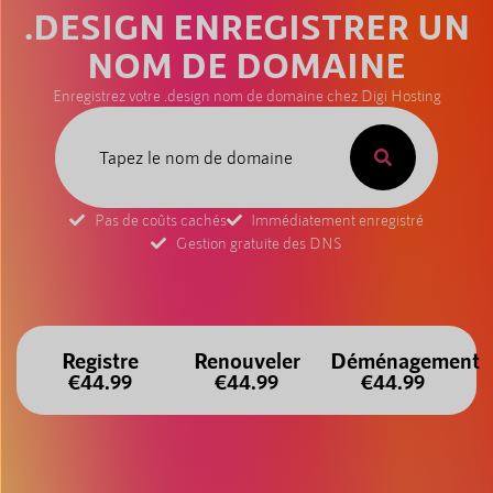
.DESIGN ENREGISTRER UN
NOM DE DOMAINE
Enregistrez votre .design nom de domaine chez Digi Hosting
Pas de coûts cachés
Immédiatement enregistré
Gestion gratuite des DNS
Registre
Renouveler
Déménagement
€44.99
€44.99
€44.99