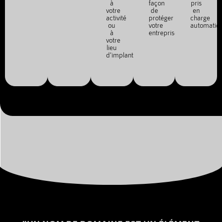
à
façon
pris
votre
de
en
activité
protéger
charge
ou
votre
automatiq
à
entreprise.
votre
lieu
d'implantation.