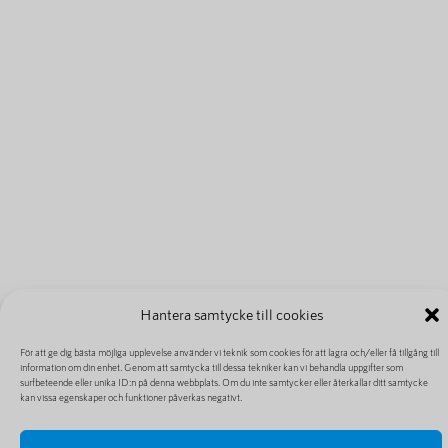
Hantera samtycke till cookies
För att ge dig bästa möjliga upplevelse använder vi teknik som cookies för att lagra och/eller få tillgång till
information om din enhet. Genom att samtycka till dessa tekniker kan vi behandla uppgifter som
surfbeteende eller unika ID:n på denna webbplats. Om du inte samtycker eller återkallar ditt samtycke
kan vissa egenskaper och funktioner påverkas negativt.