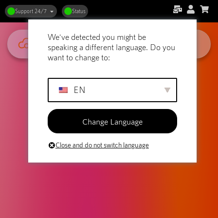
Support 24/7
Status
We've detected you might be
speaking a different language. Do you
want to change to:
EN
Change Language
Close and do not switch language