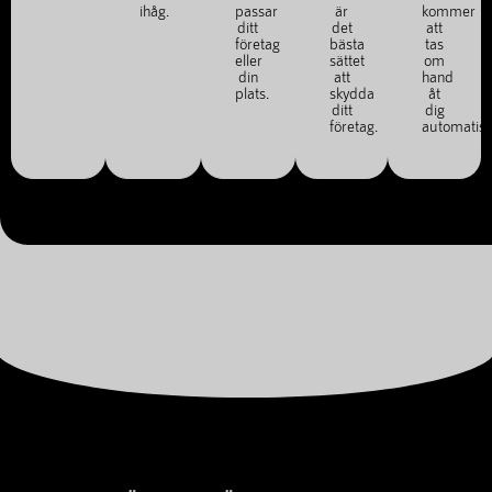
ihåg.
passar
är
kommer
ditt
det
att
företag
bästa
tas
eller
sättet
om
din
att
hand
plats.
skydda
åt
ditt
dig
företag.
automatisk