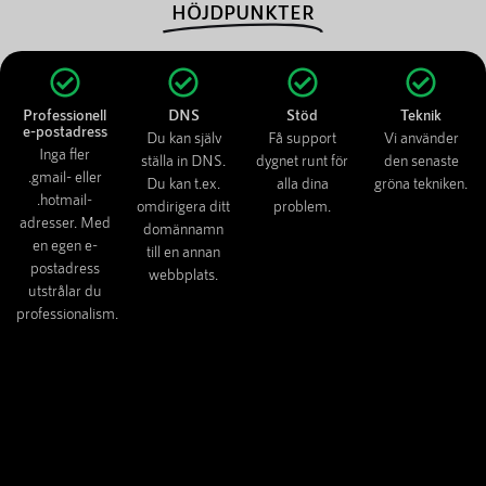
HÖJDPUNKTER
Professionell
DNS
Stöd
Teknik
e-postadress
Du kan själv
Få support
Vi använder
Inga fler
ställa in DNS.
dygnet runt för
den senaste
.gmail- eller
Du kan t.ex.
alla dina
gröna tekniken.
.hotmail-
omdirigera ditt
problem.
adresser. Med
domännamn
en egen e-
till en annan
postadress
webbplats.
utstrålar du
professionalism.