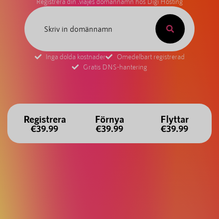
Registrera din .viajes domännamn hos Digi Hosting
Inga dolda kostnader
Omedelbart registrerad
Gratis DNS-hantering
Registrera
Förnya
Flyttar
€39.99
€39.99
€39.99