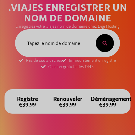
.VIAJES ENREGISTRER UN
NOM DE DOMAINE
Enregistrez votre .viajes nom de domaine chez Digi Hosting
Pas de coûts cachés
Immédiatement enregistré
Gestion gratuite des DNS
Registre
Renouveler
Déménagement
€39.99
€39.99
€39.99