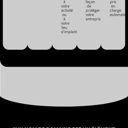
à
façon
pris
votre
de
en
activité
protéger
charge
ou
votre
automatiq
à
entreprise.
votre
lieu
d'implantation.