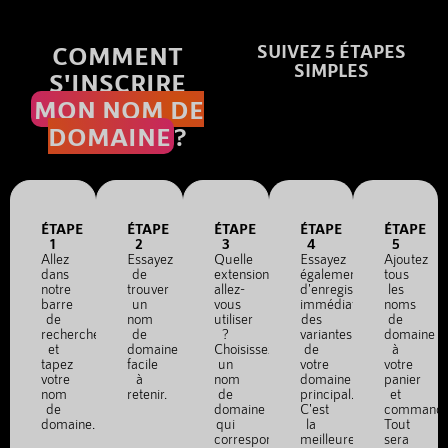
COMMENT
SUIVEZ 5 ÉTAPES
SIMPLES
S'INSCRIRE
MON NOM DE
DOMAINE
?
ÉTAPE
ÉTAPE
ÉTAPE
ÉTAPE
ÉTAPE
1
2
3
4
5
Allez
Essayez
Quelle
Essayez
Ajoutez
dans
de
extension
également
tous
notre
trouver
allez-
d'enregistrer
les
barre
un
vous
immédiatement
noms
de
nom
utiliser
des
de
recherche
de
?
variantes
domaine
et
domaine
Choisissez
de
à
tapez
facile
un
votre
votre
votre
à
nom
domaine
panier
nom
retenir.
de
principal.
et
de
domaine
C'est
commande
domaine.
qui
la
Tout
correspond
meilleure
sera