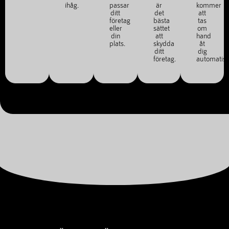
ihåg.
passar
är
kommer
ditt
det
att
företag
bästa
tas
eller
sättet
om
din
att
hand
plats.
skydda
åt
ditt
dig
företag.
automatisk