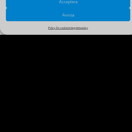
Acceptera
Avvisa
Policy för cookies
Integritetspolicy
PRISER OCH FÖRLÄNGNINGAR
Se alla priser och tillval i vårt stora och billiga sortiment
MER INFORMATION
VARFÖR REGISTRERA DITT
DOMÄNNAMN IDAG?