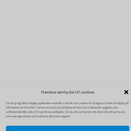
Hantera samtycke till cookies
För att ge dig bästa möjliga upplevelse använder vi teknik som cookies för att lagra och/eller få tillgång till
information om din enhet. Genom att samtycka till dessa tekniker kan vi behandla uppgifter som
surfbeteende eller unika ID:n på denna webbplats. Om du inte samtycker eller återkallar ditt samtycke
kan vissa egenskaper och funktioner påverkas negativt.