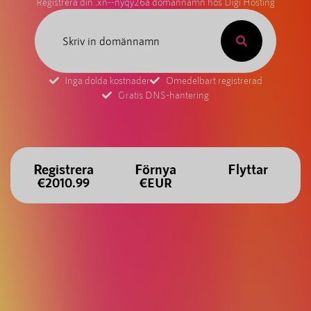
Registrera din .xn--nyqy26a domännamn hos Digi Hosting
Inga dolda kostnader
Omedelbart registrerad
Gratis DNS-hantering
Registrera
Förnya
Flyttar
€2010.99
€EUR