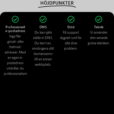
HÖJDPUNKTER
Professionell
DNS
Stöd
Teknik
e-postadress
Du kan själv
Få support
Vi använder
Inga fler
ställa in DNS.
dygnet runt för
den senaste
.gmail- eller
Du kan t.ex.
alla dina
gröna tekniken.
.hotmail-
omdirigera ditt
problem.
adresser. Med
domännamn
en egen e-
till en annan
postadress
webbplats.
utstrålar du
professionalism.