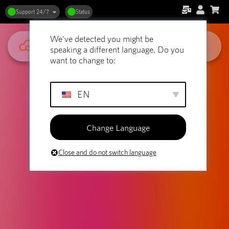
Support 24/7
Status
We've detected you might be
speaking a different language. Do you
want to change to:
EN
Change Language
Close and do not switch language