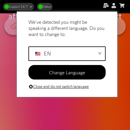
Webbhotell och
Support 24/7
Status
affiliatemarknadsföring: Välj rätt
We've detected you might be
grund
speaking a different language. Do you
want to change to:
EN
Change Language
Close and do not switch language