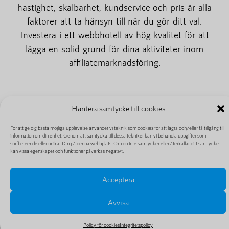
hastighet, skalbarhet, kundservice och pris är alla
faktorer att ta hänsyn till när du gör ditt val.
Investera i ett webbhotell av hög kvalitet för att
lägga en solid grund för dina aktiviteter inom
affiliatemarknadsföring.
Hantera samtycke till cookies
För att ge dig bästa möjliga upplevelse använder vi teknik som cookies för att lagra och/eller få tillgång till
Innehållsförteckning
information om din enhet. Genom att samtycka till dessa tekniker kan vi behandla uppgifter som
surfbeteende eller unika ID:n på denna webbplats. Om du inte samtycker eller återkallar ditt samtycke
kan vissa egenskaper och funktioner påverkas negativt.
Não foram encontrados títulos nesta página.
Acceptera
Avvisa
Policy för cookies
Integritetspolicy