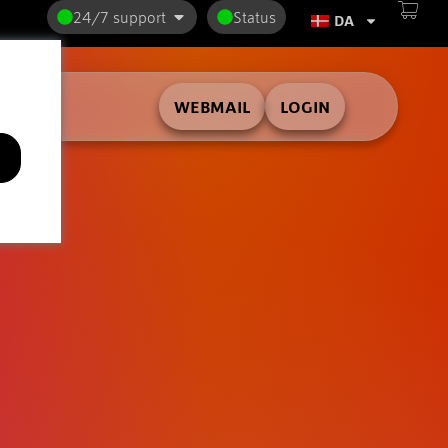
24/7 support
Status
DA
WEBMAIL
LOGIN