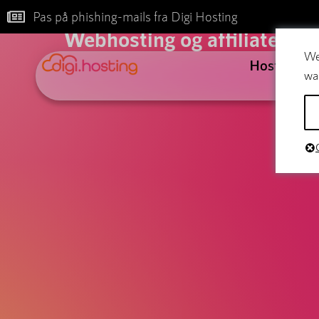
B
Pas på phishing-mails fra Digi Hosting
Webhosting og affiliate mar
We
Hosting
wa