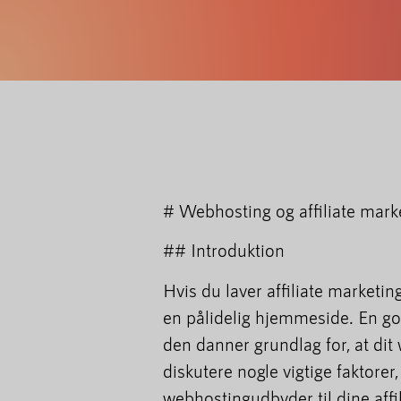
# Webhosting og affiliate marke
## Introduktion
Hvis du laver affiliate marketin
en pålidelig hjemmeside. En g
den danner grundlag for, at dit w
diskutere nogle vigtige faktorer
webhostingudbyder til dine affil