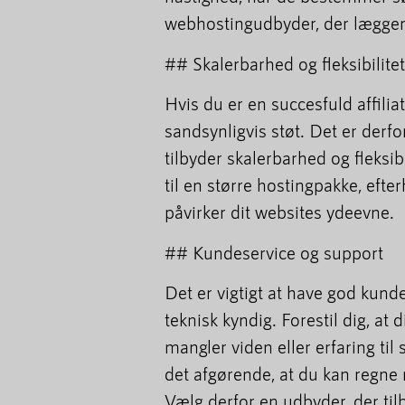
webhostingudbyder, der lægger
## Skalerbarhed og fleksibilitet
Hvis du er en succesfuld affil
sandsynligvis støt. Det er derf
tilbyder skalerbarhed og fleksib
til en større hostingpakke, eft
påvirker dit websites ydeevne.
## Kundeservice og support
Det er vigtigt at have god kunde
teknisk kyndig. Forestil dig, at
mangler viden eller erfaring til
det afgørende, at du kan regne
Vælg derfor en udbyder, der ti