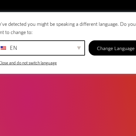
LOG
keting: Vælg det rigtige grundlag
've detected you might be speaking a different language. Do you
E-mail
Domænenavne
SiteBuilder
nt to change to:
EN
Change Language
Close and do not switch language