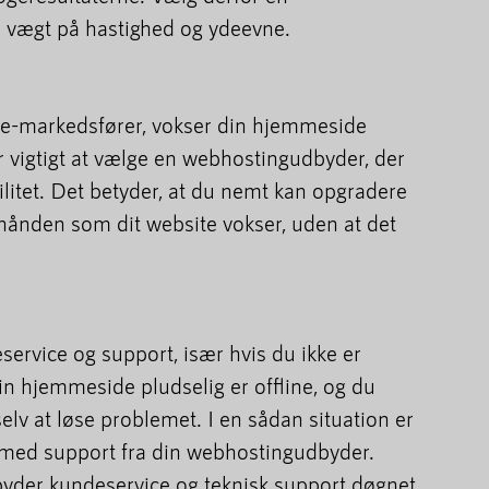
 vægt på hastighed og ydeevne.
iate-markedsfører, vokser din hjemmeside
or vigtigt at vælge en webhostingudbyder, der
ilitet. Det betyder, at du nemt kan opgradere
erhånden som dit website vokser, uden at det
service og support, især hvis du ikke er
 din hjemmeside pludselig er offline, og du
 selv at løse problemet. I en sådan situation er
 med support fra din webhostingudbyder.
lbyder kundeservice og teknisk support døgnet