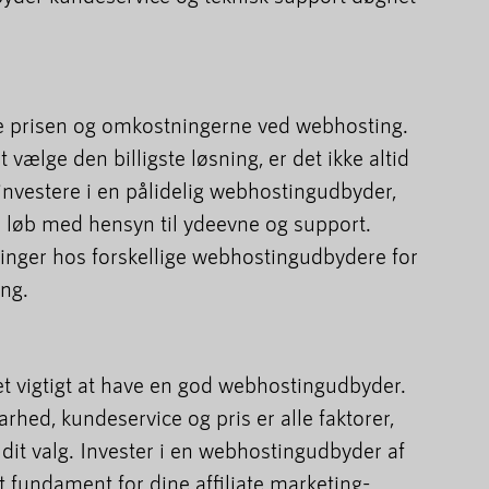
eje prisen og omkostningerne ved webhosting.
t vælge den billigste løsning, er det ikke altid
 investere i en pålidelig webhostingudbyder,
ge løb med hensyn til ydeevne og support.
nger hos forskellige webhostingudbydere for
ing.
get vigtigt at have en god webhostingudbyder.
arhed, kundeservice og pris er alle faktorer,
 dit valg. Invester i en webhostingudbyder af
idt fundament for dine affiliate marketing-