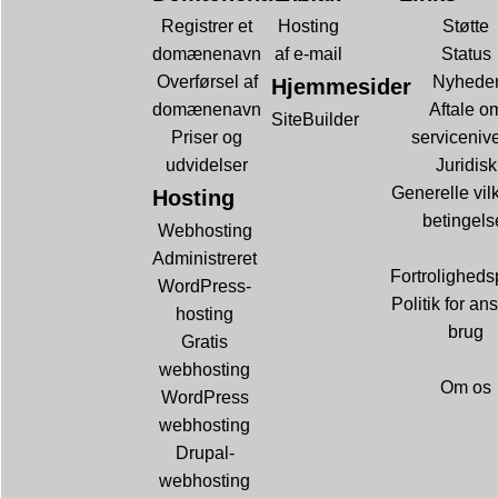
Registrer et
Hosting
Støtte
domænenavn
af e-mail
Status
Overførsel af
Nyhede
Hjemmesider
domænenavn
Aftale o
SiteBuilder
Priser og
serviceniv
udvidelser
Juridisk
Generelle vil
Hosting
betingels
Webhosting
Administreret
Fortrolighedsp
WordPress-
Politik for ans
hosting
brug
Gratis
webhosting
Om os
WordPress
webhosting
Drupal-
webhosting