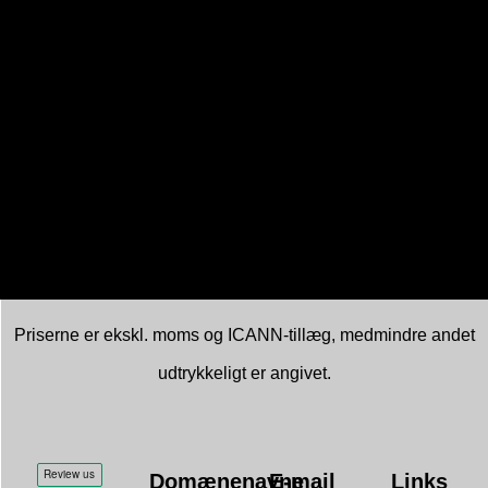
Vi kan revidere denne erklæring med jævne mellemrum for at afspejle
forbedringer eller ændringer i vores tilgængelighedspraksis.
Feedback
Vi glæder os over din feedback på tilgængeligheden af
Digi Hosting
websted. Lad os vide, hvis du støder på tilgængelighedsbarrierer på vores
hjemmeside:
E-mail:
support@digi.hosting
Vi forsøger at svare på feedback inden for 3-5 arbejdsdage.
Denne erklæring blev oprettet den 25-5-2025.
Priserne er ekskl. moms og ICANN-tillæg, medmindre andet
udtrykkeligt er angivet.
Domænenavne
E-mail
Links