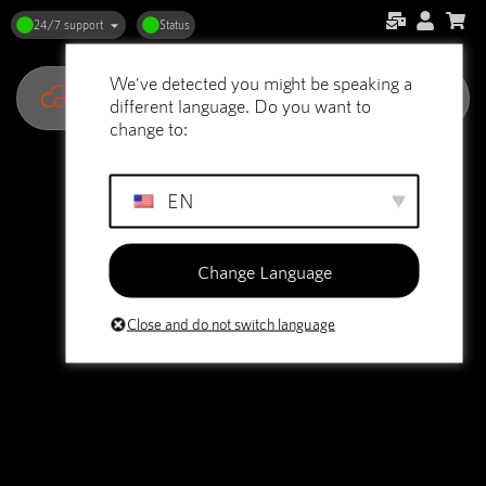
Tilgængelighedserklæring til https://digi.hosting
24/7 support
Status
Digi Hosting
er forpligtet til digital tilgængelighed for mennesker med
handicap. Vi forbedrer løbende brugeroplevelsen for alle og anvender
We've detected you might be speaking a
relevante tilgængelighedsstandarder.
different language. Do you want to
Status for overholdelse
change to:
Retningslinjerne for tilgængelighed af webindhold (WCAG) definerer
krav til designere og udviklere for at forbedre tilgængeligheden for
EN
mennesker med handicap. Der er defineret tre niveauer af
overensstemmelse: niveau A, niveau AA og niveau AAA.
Digi Hosting
gør en konstant indsats for at forbedre tilgængeligheden af
Change Language
sit websted og sine tjenester i den tro, at det er vores kollektive moralske
pligt at muliggøre problemfri, tilgængelig og uhindret brug for mennesker
Close and do not switch language
med handicap.
Vi bestræber os på at holde alle sider og alt indhold på
https://digi.hosting
tilgængeligt, men noget indhold lever måske endnu
ikke helt op til de højeste tilgængelighedsstandarder. Det kan skyldes
udfordringer med at finde den mest hensigtsmæssige teknologiske
løsning.