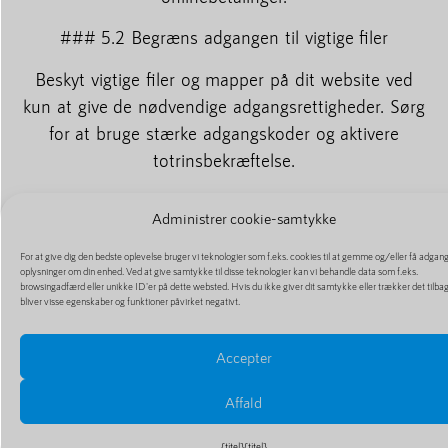
### 5.2 Begræns adgangen til vigtige filer
Beskyt vigtige filer og mapper på dit website ved
kun at give de nødvendige adgangsrettigheder. Sørg
for at bruge stærke adgangskoder og aktivere
totrinsbekræftelse.
### 5.3 Hold dit CMS og dine plug-ins opdateret
Administrer cookie-samtykke
Regelmæssige opdateringer af dit Content
For at give dig den bedste oplevelse bruger vi teknologier som f.eks. cookies til at gemme og/eller få adgang 
Management System (CMS) og plug-ins er
oplysninger om din enhed. Ved at give samtykke til disse teknologier kan vi behandle data som f.eks.
browsingadfærd eller unikke ID'er på dette websted. Hvis du ikke giver dit samtykke eller trækker det tilba
afgørende for sikkerheden på dit website. Sørg for
bliver visse egenskaber og funktioner påvirket negativt.
altid at bruge de nyeste versioner for at undgå
sårbarheder.
Accepter
## 6. Spor din hjemmesides performance, og
Affald
optimer løbende
{titel}
{titel}