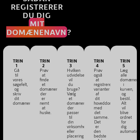
REGISTRERER
DU DIG
MIT
DOMÆNENAVN
?
TRIN
TRIN
TRIN
TRIN
TRIN
1
2
3
4
5
Gå
Prøv
Hvilken
Prøv
Læg
til
at
udvidelse
også
alle
vores
finde
vil
at
domænena
søgefelt,
et
du
registrere
i
og
domænenavn,
bruge?
varianter
kurven,
skriv
der
Vælg
af
og
dit
er
et
dit
bestil.
domænenavn.
nemt
domænenavn,
hoveddomæne
Alt
at
der
med
vil
huske.
passer
det
blive
til
samme.
ordnet
din
Det
for
virksomhed
er
dig
eller
den
automatis
placering.
bedste