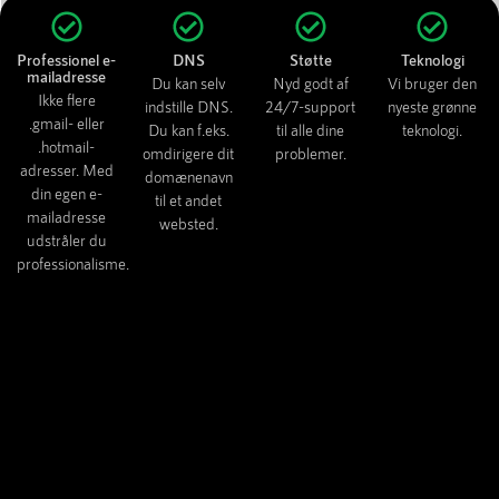
Professionel e-
DNS
Støtte
Teknologi
mailadresse
Du kan selv
Nyd godt af
Vi bruger den
Ikke flere
indstille DNS.
24/7-support
nyeste grønne
.gmail- eller
Du kan f.eks.
til alle dine
teknologi.
.hotmail-
omdirigere dit
problemer.
adresser. Med
domænenavn
din egen e-
til et andet
mailadresse
websted.
udstråler du
professionalisme.