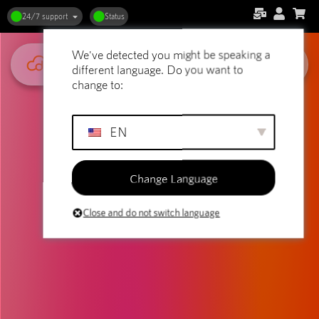
24/7 support
Status
We've detected you might be speaking a
different language. Do you want to
change to:
EN
Change Language
Close and do not switch language