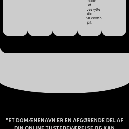
måde
at
beskytte
din
virksomhed
på.
"ET DOMÆNENAVN ER EN AFGØRENDE DEL AF
DIN ONLINE TILSTEDEVÆRELSE OG KAN