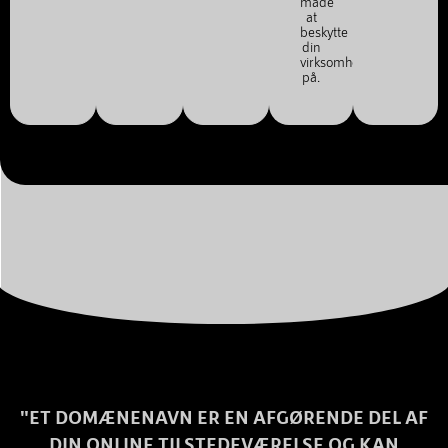
måde
at
beskytte
din
virksomhed
på.
"ET DOMÆNENAVN ER EN AFGØRENDE DEL AF
DIN ONLINE TILSTEDEVÆRELSE OG KAN