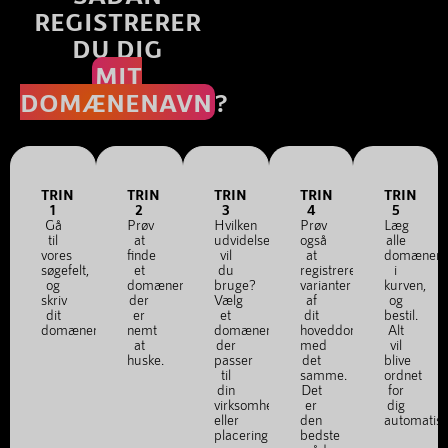
REGISTRERER
DU DIG
MIT
DOMÆNENAVN
?
TRIN
TRIN
TRIN
TRIN
TRIN
1
2
3
4
5
Gå
Prøv
Hvilken
Prøv
Læg
til
at
udvidelse
også
alle
vores
finde
vil
at
domænena
søgefelt,
et
du
registrere
i
og
domænenavn,
bruge?
varianter
kurven,
skriv
der
Vælg
af
og
dit
er
et
dit
bestil.
domænenavn.
nemt
domænenavn,
hoveddomæne
Alt
at
der
med
vil
huske.
passer
det
blive
til
samme.
ordnet
din
Det
for
virksomhed
er
dig
eller
den
automatis
placering.
bedste