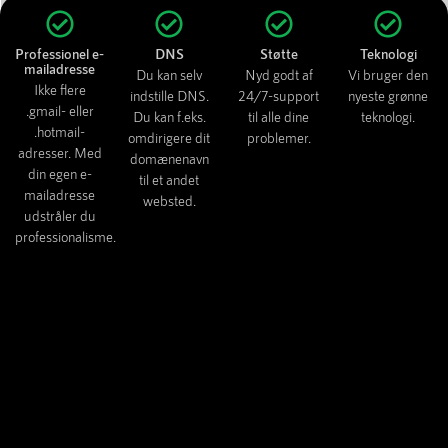
Professionel e-
DNS
Støtte
Teknologi
mailadresse
Du kan selv
Nyd godt af
Vi bruger den
Ikke flere
indstille DNS.
24/7-support
nyeste grønne
.gmail- eller
Du kan f.eks.
til alle dine
teknologi.
.hotmail-
omdirigere dit
problemer.
adresser. Med
domænenavn
din egen e-
til et andet
mailadresse
websted.
udstråler du
professionalisme.