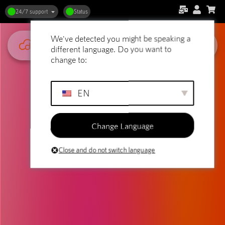
24/7 support
Status
We've detected you might be speaking a
different language. Do you want to
change to:
EN
Change Language
Close and do not switch language