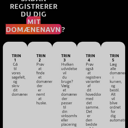
REGISTRERER
DU DIG
MIT
DOMÆNENAVN
?
TRIN
TRIN
TRIN
TRIN
TRIN
1
2
3
4
5
Gå
Prøv
Hvilken
Prøv
Læg
til
at
udvidelse
også
alle
vores
finde
vil
at
domænena
søgefelt,
et
du
registrere
i
og
domænenavn,
bruge?
varianter
kurven,
skriv
der
Vælg
af
og
dit
er
et
dit
bestil.
domænenavn.
nemt
domænenavn,
hoveddomæne
Alt
at
der
med
vil
huske.
passer
det
blive
til
samme.
ordnet
din
Det
for
virksomhed
er
dig
eller
den
automatis
placering.
bedste