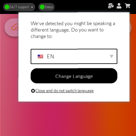
24/7 support
Status
We've detected you might be speaking a
different language. Do you want to
change to:
EN
Change Language
Close and do not switch language