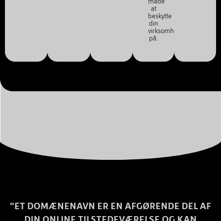
måde
at
beskytte
din
virksomhed
på.
"ET DOMÆNENAVN ER EN AFGØRENDE DEL AF
DIN ONLINE TILSTEDEVÆRELSE OG KAN