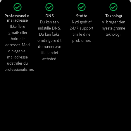
Professionel e-
DNS
Støtte
Teknologi
mailadresse
Du kan selv
Nyd godt af
Vi bruger den
Ikke flere
indstille DNS.
24/7-support
nyeste grønne
.gmail- eller
Du kan f.eks.
til alle dine
teknologi.
.hotmail-
omdirigere dit
problemer.
adresser. Med
domænenavn
din egen e-
til et andet
mailadresse
websted.
udstråler du
professionalisme.