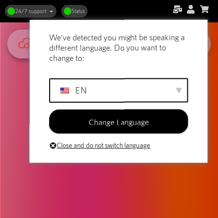
24/7 support
Status
We've detected you might be speaking a
different language. Do you want to
change to:
EN
Change Language
Close and do not switch language