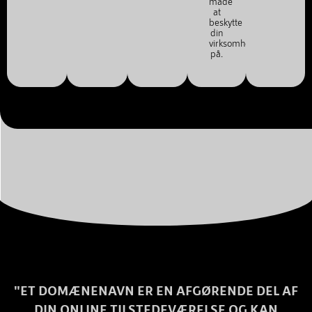
måde
at
beskytte
din
virksomhed
på.
"ET DOMÆNENAVN ER EN AFGØRENDE DEL AF
DIN ONLINE TILSTEDEVÆRELSE OG KAN