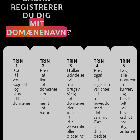
REGISTRERER
DU DIG
MIT
DOMÆNENAVN
?
TRIN
TRIN
TRIN
TRIN
TRIN
1
2
3
4
5
Gå
Prøv
Hvilken
Prøv
Læg
til
at
udvidelse
også
alle
vores
finde
vil
at
domænena
søgefelt,
et
du
registrere
i
og
domænenavn,
bruge?
varianter
kurven,
skriv
der
Vælg
af
og
dit
er
et
dit
bestil.
domænenavn.
nemt
domænenavn,
hoveddomæne
Alt
at
der
med
vil
huske.
passer
det
blive
til
samme.
ordnet
din
Det
for
virksomhed
er
dig
eller
den
automatis
placering.
bedste