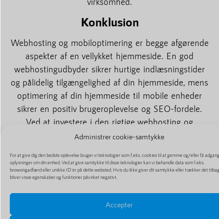
virksomhed.
Konklusion
Webhosting og mobiloptimering er begge afgørende
aspekter af en vellykket hjemmeside. En god
webhostingudbyder sikrer hurtige indlæsningstider
og pålidelig tilgængelighed af din hjemmeside, mens
optimering af din hjemmeside til mobile enheder
sikrer en positiv brugeroplevelse og SEO-fordele.
Ved at investere i den rigtige webhosting og
mobiloptimering kan du maksimere din
Administrer cookie-samtykke
hjemmesides succes og styrke din online
For at give dig den bedste oplevelse bruger vi teknologier som f.eks. cookies til at gemme og/eller få adgang 
tilstedeværelse.
oplysninger om din enhed. Ved at give samtykke til disse teknologier kan vi behandle data som f.eks.
browsingadfærd eller unikke ID'er på dette websted. Hvis du ikke giver dit samtykke eller trækker det tilba
bliver visse egenskaber og funktioner påvirket negativt.
Accepter