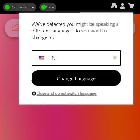
Webhosting og mobiloptimering:
24/7 support
Status
Hvorfor det er vigtigt
We've detected you might be speaking a
different language. Do you want to
change to:
EN
Change Language
Close and do not switch language