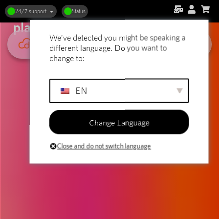
Webhosting og podcast-
24/7 support
Status
platforme: Vælg den rigtige plads
We've detected you might be speaking a
different language. Do you want to
change to:
EN
Change Language
Close and do not switch language