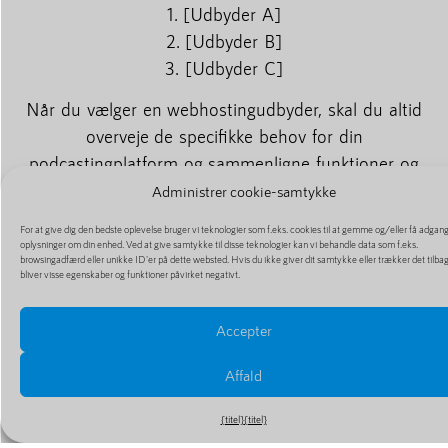
1. [Udbyder A]
2. [Udbyder B]
3. [Udbyder C]
Når du vælger en webhostingudbyder, skal du altid
overveje de specifikke behov for din
podcastingplatform og sammenligne funktioner og
priser.
Administrer cookie-samtykke
## 6. Konklusion
For at give dig den bedste oplevelse bruger vi teknologier som f.eks. cookies til at gemme og/eller få adgang 
oplysninger om din enhed. Ved at give samtykke til disse teknologier kan vi behandle data som f.eks.
browsingadfærd eller unikke ID'er på dette websted. Hvis du ikke giver dit samtykke eller trækker det tilba
Når man opretter en podcasting-platform, er det
bliver visse egenskaber og funktioner påvirket negativt.
meget vigtigt at vælge den rigtige webhosting-
udbyder. Pålidelighed, lagerplads, båndbredde,
Accepter
teknisk support og sikkerhed er afgørende faktorer,
Affald
du skal overveje, når du træffer dit valg. Sørg for at
lave nok research og sammenligne forskellige
{titel}
{titel}
muligheder, før du træffer en endelig beslutning.