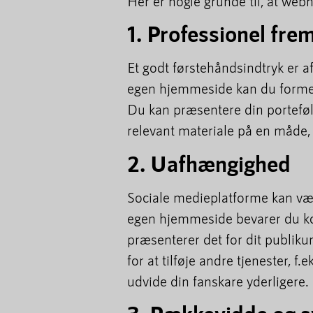
Her er nogle grunde til, at web
1. Professionel fre
Et godt førstehåndsindtryk er 
egen hjemmeside kan du forme d
Du kan præsentere din portefølje
relevant materiale på en måde, d
2. Uafhængighed
Sociale medieplatforme kan vær
egen hjemmeside bevarer du kon
præsenterer det for dit publik
for at tilføje andre tjenester, 
udvide din fanskare yderligere.
3. Rækkevidde og s