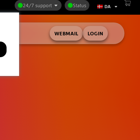
24/7 support
Status
DA
WEBMAIL
LOGIN