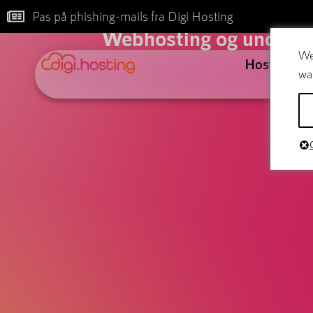
B
Pas på phishing-mails fra Digi Hosting
Webhosting og underhol
We
Hosting
wa