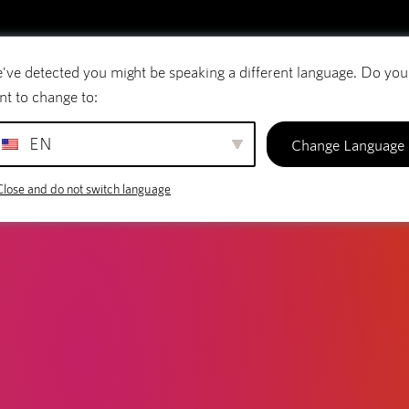
LOG
dning: Byg din online scene
've detected you might be speaking a different language. Do you
E-mail
Domænenavne
SiteBuilder
nt to change to:
EN
Change Language
Close and do not switch language