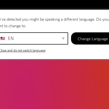
LOG
l: Byg en stærk onlinebutik
've detected you might be speaking a different language. Do you
E-mail
Domænenavne
SiteBuilder
nt to change to:
EN
Change Language
Close and do not switch language