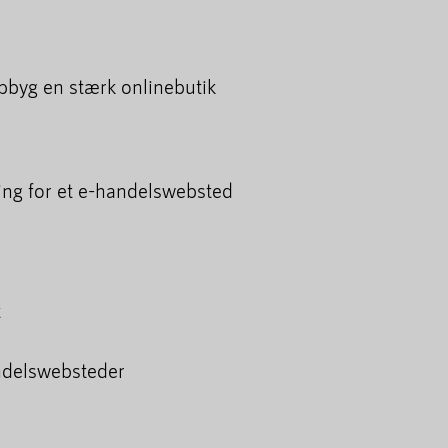
pbyg en stærk onlinebutik
ing for et e-handelswebsted
t
ndelswebsteder