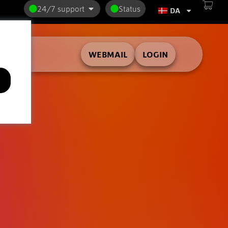
24/7 support
Status
DA
WEBMAIL
LOGIN