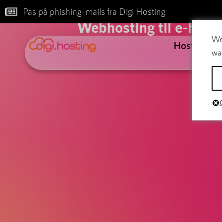
B
Pas på phishing-mails fra Digi Hosting
Webhosting til e-hande
We
Hosting
wa