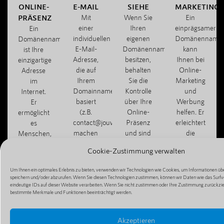
ONLINE-
E-MAIL
SIEHE
MARKETING
PRÄSENZ
Mit
Wenn Sie
Ein
einer
Ihren
einprägsamer
Ein
individuellen
eigenen
Domänenname
Domänenname
E-Mail-
Domänennamen
kann
ist Ihre
Adresse,
besitzen,
Ihnen bei
einzigartige
die auf
behalten
Online-
Adresse
Ihrem
Sie die
Marketing
im
Domainnamen
Kontrolle
und
Internet.
basiert
über Ihre
Werbung
Er
(z.B.
Online-
helfen. Er
ermöglicht
contact@jouwbedrijf.com),
Präsenz
erleichtert
es
machen
und sind
die
Menschen,
Sie
nicht von
Weitergabe
Ihre
Cookie-Zustimmung verwalten
einen
Dritten
Ihrer
Website,
professionellen
abhängig,
Website
Ihren Blog
Um Ihnen ein optimales Erlebnis zu bieten, verwenden wir Technologien wie Cookies, um Informationen übe
Eindruck
z. B. von
und
oder Ihren
speichern und/oder abzurufen. Wenn Sie diesen Technologien zustimmen, können wir Daten wie das Surfv
und
kostenlosen
macht die
eindeutige IDs auf dieser Website verarbeiten. Wenn Sie nicht zustimmen oder Ihre Zustimmung zurückzi
Online-
bestimmte Merkmale und Funktionen beeinträchtigt werden.
können
Hosting-
Mundpropagan
Shop zu
effizient
Diensten.
einfacher.
finden
mit
und zu
Akzeptieren