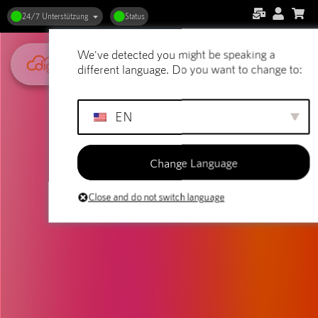
24/7 Unterstützung
Status
We've detected you might be speaking a
different language. Do you want to change to:
EN
Change Language
Close and do not switch language