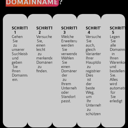
DOMAINNAME
?
SCHRITT
SCHRITT
SCHRITT
SCHRITT
SCHRITT
1
2
3
4
5
Gehen
Versuchen
Welche
Versuchen
Legen
Sie
Sie,
Erweiterung
Sie
Sie
zu
einen
werden
auch,
alle
unserer
leicht
Sie
gleich
Domainna
Suchleiste
zu
verwenden?
Varianten
in
und
merkenden
Wählen
Ihrer
Ihren
geben
Domänennamen
Sie
Hauptdomain
Warenkor
Sie
zu
einen
zu
und
Ihren
finden.
Domänennamen,
registrieren.
bestellen
Domainnamen
der
Dies
Sie.
ein.
zu
ist
Alles
Ihrem
der
wird
Unternehmen
beste
automatis
oder
Weg,
für
Standort
um
Sie
passt.
Ihr
erledigt
Unternehmen
zu
schützen.