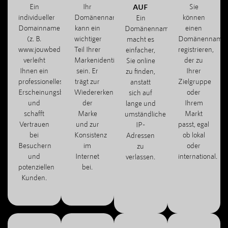
Ein
Ihr
AUF
Sie
individueller
Domänenname
können
Ein
Domainname
kann ein
einen
Domänenname
(z. B.
wichtiger
Domänenname
macht es
www.jouwbedrijf.com)
Teil Ihrer
registrieren,
einfacher,
verleiht
Markenidentität
der zu
Sie online
Ihnen ein
sein. Er
Ihrer
zu finden,
professionelles
trägt zur
Zielgruppe
anstatt
Erscheinungsbild
Wiedererkennung
oder
sich auf
und
der
Ihrem
lange und
schafft
Marke
Markt
umständliche
Vertrauen
und zur
passt, egal
IP-
bei
Konsistenz
ob lokal
Adressen
Besuchern
im
oder
zu
und
Internet
international.
verlassen.
potenziellen
bei.
Kunden.