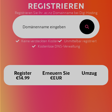
REGISTRIEREN
Registrieren Sie Ihr .ac.nz Domainname bei Digi Hosting
Keine versteckten Kosten
Unmittelbar registriert
Kostenlose DNS-Verwaltung
Register
Erneuern Sie
Umzug
€14.99
€EUR