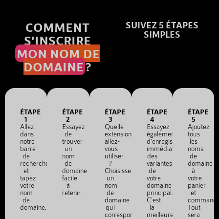
COMMENT
SUIVEZ 5 ÉTAPES
SIMPLES
S'INSCRIRE
MON NOM DE
DOMAINE
?
ÉTAPE
ÉTAPE
ÉTAPE
ÉTAPE
ÉTAPE
1
2
3
4
5
Allez
Essayez
Quelle
Essayez
Ajoutez
dans
de
extension
également
tous
notre
trouver
allez-
d'enregistrer
les
barre
un
vous
immédiatement
noms
de
nom
utiliser
des
de
recherche
de
?
variantes
domaine
et
domaine
Choisissez
de
à
tapez
facile
un
votre
votre
votre
à
nom
domaine
panier
nom
retenir.
de
principal.
et
de
domaine
C'est
commande
domaine.
qui
la
Tout
correspond
meilleure
sera