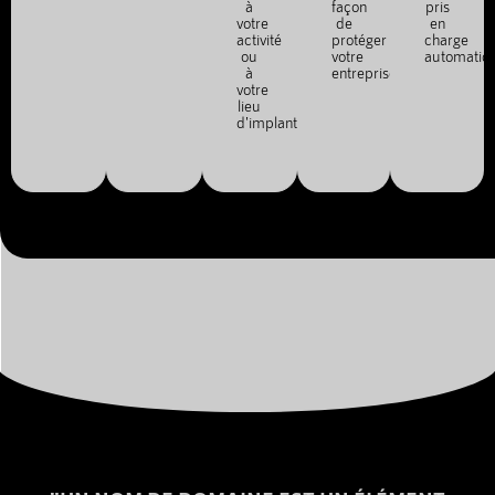
à
façon
pris
votre
de
en
activité
protéger
charge
ou
votre
automatiq
à
entreprise.
votre
lieu
d'implantation.