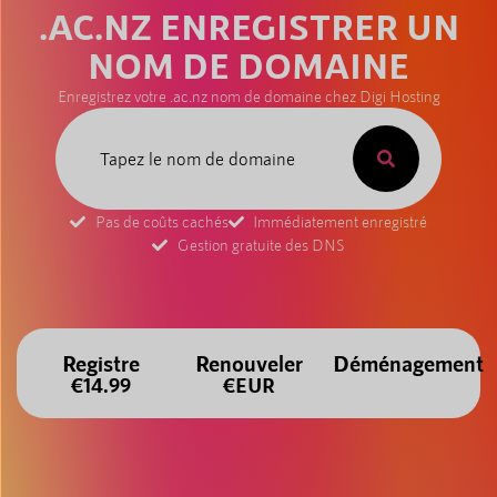
.AC.NZ ENREGISTRER UN
NOM DE DOMAINE
Enregistrez votre .ac.nz nom de domaine chez Digi Hosting
Pas de coûts cachés
Immédiatement enregistré
Gestion gratuite des DNS
Registre
Renouveler
Déménagement
€14.99
€EUR