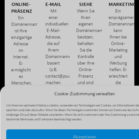
ONLINE-
E-MAIL
SIEHE
MARKETING
PRÄSENZ
Mit
Wenn Sie
Ein
einer
Ihren
einprägsamer
Ein
individuellen
eigenen
Domänenname
Domänenname
E-Mail-
Domänennamen
kann
ist Ihre
Adresse,
besitzen,
Ihnen bei
einzigartige
die auf
behalten
Online-
Adresse
Ihrem
Sie die
Marketing
im
Domainnamen
Kontrolle
und
Internet.
basiert
über Ihre
Werbung
Er
(z.B.
Online-
helfen. Er
ermöglicht
contact@jouwbedrijf.com),
Präsenz
erleichtert
es
machen
und sind
die
Menschen,
Sie
nicht von
Weitergabe
Ihre
Cookie-Zustimmung verwalten
einen
Dritten
Ihrer
Website,
professionellen
abhängig,
Website
Ihren Blog
Um Ihnen ein optimales Erlebnis zu bieten, verwenden wir Technologien wie Cookies, um Informationen übe
Eindruck
z. B. von
und
oder Ihren
speichern und/oder abzurufen. Wenn Sie diesen Technologien zustimmen, können wir Daten wie das Surfv
und
kostenlosen
macht die
eindeutige IDs auf dieser Website verarbeiten. Wenn Sie nicht zustimmen oder Ihre Zustimmung zurückzi
Online-
bestimmte Merkmale und Funktionen beeinträchtigt werden.
können
Hosting-
Mundpropagan
Shop zu
effizient
Diensten.
einfacher.
finden
mit
und zu
Akzeptieren