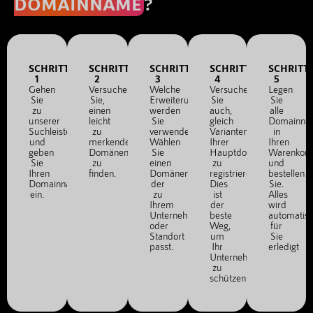
DOMAINNAME
?
SCHRITT
SCHRITT
SCHRITT
SCHRITT
SCHRITT
1
2
3
4
5
Gehen
Versuchen
Welche
Versuchen
Legen
Sie
Sie,
Erweiterung
Sie
Sie
zu
einen
werden
auch,
alle
unserer
leicht
Sie
gleich
Domainna
Suchleiste
zu
verwenden?
Varianten
in
und
merkenden
Wählen
Ihrer
Ihren
geben
Domänennamen
Sie
Hauptdomain
Warenkor
Sie
zu
einen
zu
und
Ihren
finden.
Domänennamen,
registrieren.
bestellen
Domainnamen
der
Dies
Sie.
ein.
zu
ist
Alles
Ihrem
der
wird
Unternehmen
beste
automatis
oder
Weg,
für
Standort
um
Sie
passt.
Ihr
erledigt
Unternehmen
zu
schützen.