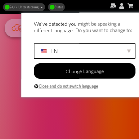
24/7 Unterstützung
Status
We've detected you might be speaking a
different language. Do you want to change to:
EN
Change Language
Close and do not switch language