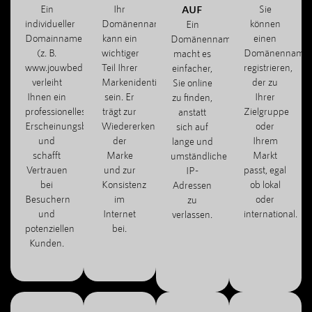
Ein
Ihr
AUF
Sie
individueller
Domänenname
können
Ein
Domainname
kann ein
einen
Domänenname
(z. B.
wichtiger
Domänenname
macht es
www.jouwbedrijf.com)
Teil Ihrer
registrieren,
einfacher,
verleiht
Markenidentität
der zu
Sie online
Ihnen ein
sein. Er
Ihrer
zu finden,
professionelles
trägt zur
Zielgruppe
anstatt
Erscheinungsbild
Wiedererkennung
oder
sich auf
und
der
Ihrem
lange und
schafft
Marke
Markt
umständliche
Vertrauen
und zur
passt, egal
IP-
bei
Konsistenz
ob lokal
Adressen
Besuchern
im
oder
zu
und
Internet
international.
verlassen.
potenziellen
bei.
Kunden.