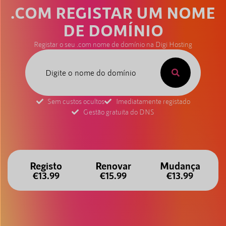
.COM REGISTAR UM NOME
DE DOMÍNIO
Registar o seu .com nome de domínio na Digi Hosting
Sem custos ocultos
Imediatamente registado
Gestão gratuita do DNS
Registo
Renovar
Mudança
€13.99
€15.99
€13.99