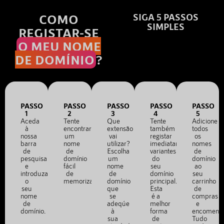
COMO
SIGA 5 PASSOS
SIMPLES
REGISTAR-SE
O MEU NOME
DE DOMÍNIO
?
PASSO
PASSO
PASSO
PASSO
PASSO
1
2
3
4
5
Aceda
Tente
Que
Tente
Adicione
à
encontrar
extensão
também
todos
nossa
um
vai
registar
os
barra
nome
utilizar?
imediatamente
nomes
de
de
Escolha
variantes
de
pesquisa
domínio
um
do
domínio
e
fácil
nome
seu
ao
introduza
de
de
domínio
seu
o
memorizar.
domínio
principal.
carrinho
seu
que
Esta
de
nome
se
é a
compras
de
adeqúe
melhor
e
domínio.
à
forma
encomend
sua
de
Tudo