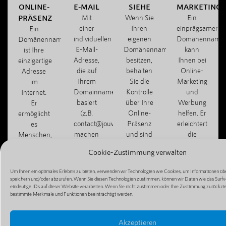
ONLINE-
E-MAIL
SIEHE
MARKETING
PRÄSENZ
Mit
Wenn Sie
Ein
einer
Ihren
einprägsamer
Ein
individuellen
eigenen
Domänenname
Domänenname
E-Mail-
Domänennamen
kann
ist Ihre
Adresse,
besitzen,
Ihnen bei
einzigartige
die auf
behalten
Online-
Adresse
Ihrem
Sie die
Marketing
im
Domainnamen
Kontrolle
und
Internet.
basiert
über Ihre
Werbung
Er
(z.B.
Online-
helfen. Er
ermöglicht
contact@jouwbedrijf.com),
Präsenz
erleichtert
es
machen
und sind
die
Menschen,
Sie
nicht von
Weitergabe
Ihre
Cookie-Zustimmung verwalten
einen
Dritten
Ihrer
Website,
professionellen
abhängig,
Website
Ihren Blog
Um Ihnen ein optimales Erlebnis zu bieten, verwenden wir Technologien wie Cookies, um Informationen übe
Eindruck
z. B. von
und
oder Ihren
speichern und/oder abzurufen. Wenn Sie diesen Technologien zustimmen, können wir Daten wie das Surfv
und
kostenlosen
macht die
eindeutige IDs auf dieser Website verarbeiten. Wenn Sie nicht zustimmen oder Ihre Zustimmung zurückzi
Online-
bestimmte Merkmale und Funktionen beeinträchtigt werden.
können
Hosting-
Mundpropagan
Shop zu
effizient
Diensten.
einfacher.
finden
mit
und zu
Akzeptieren