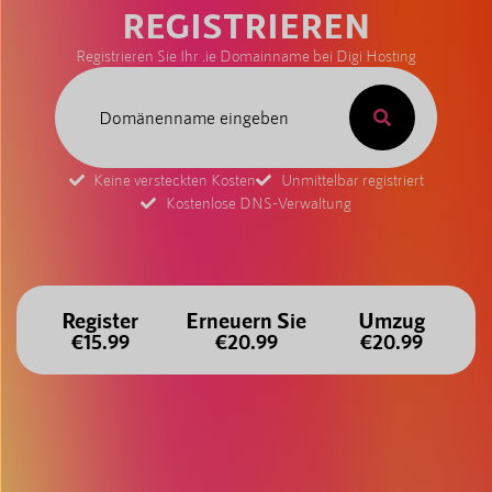
REGISTRIEREN
Registrieren Sie Ihr .ie Domainname bei Digi Hosting
Keine versteckten Kosten
Unmittelbar registriert
Kostenlose DNS-Verwaltung
Register
Erneuern Sie
Umzug
€15.99
€20.99
€20.99