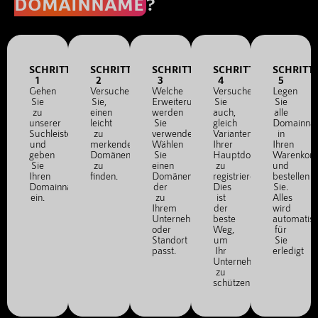
DOMAINNAME
?
SCHRITT
SCHRITT
SCHRITT
SCHRITT
SCHRITT
1
2
3
4
5
Gehen
Versuchen
Welche
Versuchen
Legen
Sie
Sie,
Erweiterung
Sie
Sie
zu
einen
werden
auch,
alle
unserer
leicht
Sie
gleich
Domainna
Suchleiste
zu
verwenden?
Varianten
in
und
merkenden
Wählen
Ihrer
Ihren
geben
Domänennamen
Sie
Hauptdomain
Warenkor
Sie
zu
einen
zu
und
Ihren
finden.
Domänennamen,
registrieren.
bestellen
Domainnamen
der
Dies
Sie.
ein.
zu
ist
Alles
Ihrem
der
wird
Unternehmen
beste
automatis
oder
Weg,
für
Standort
um
Sie
passt.
Ihr
erledigt
Unternehmen
zu
schützen.