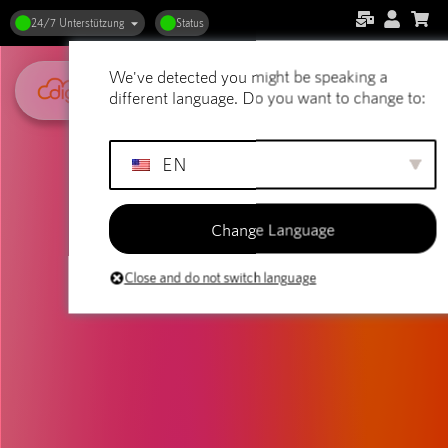
24/7 Unterstützung
Status
We've detected you might be speaking a
different language. Do you want to change to:
EN
Change Language
Close and do not switch language