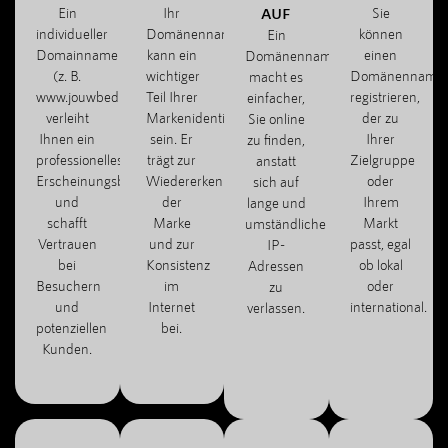
Ein
Ihr
AUF
Sie
individueller
Domänenname
können
Ein
Domainname
kann ein
einen
Domänenname
(z. B.
wichtiger
Domänenname
macht es
www.jouwbedrijf.com)
Teil Ihrer
registrieren,
einfacher,
verleiht
Markenidentität
der zu
Sie online
Ihnen ein
sein. Er
Ihrer
zu finden,
professionelles
trägt zur
Zielgruppe
anstatt
Erscheinungsbild
Wiedererkennung
oder
sich auf
und
der
Ihrem
lange und
schafft
Marke
Markt
umständliche
Vertrauen
und zur
passt, egal
IP-
bei
Konsistenz
ob lokal
Adressen
Besuchern
im
oder
zu
und
Internet
international.
verlassen.
potenziellen
bei.
Kunden.