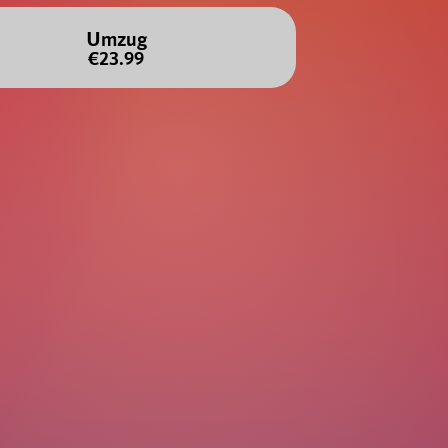
Umzug
€23.99