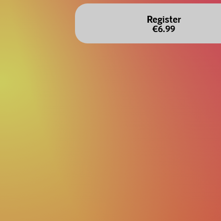
Register
€6.99