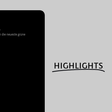
e
 die neueste grüne
HIGHLIGHTS