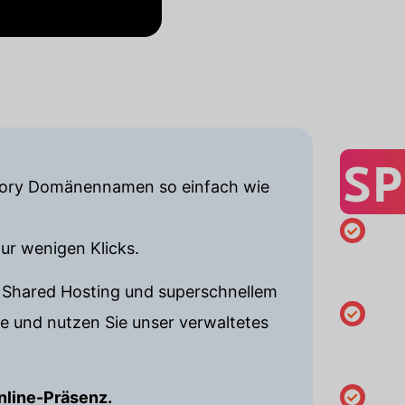
SP
ectory Domänennamen so einfach wie
ur wenigen Klicks.
Mindestre
von 1 Jah
m Shared Hosting und superschnellem
e und nutzen Sie unser verwaltetes
Angaben
Inhaber 
Online-Präsenz.