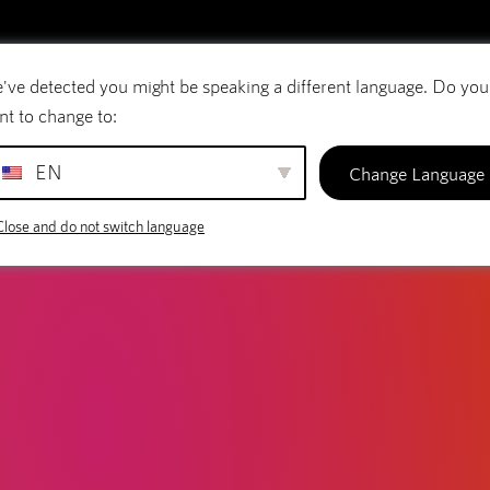
've detected you might be speaking a different language. Do you
E-Mail
Domänennamen
SiteBuilder
nt to change to:
EN
Change Language
Close and do not switch language