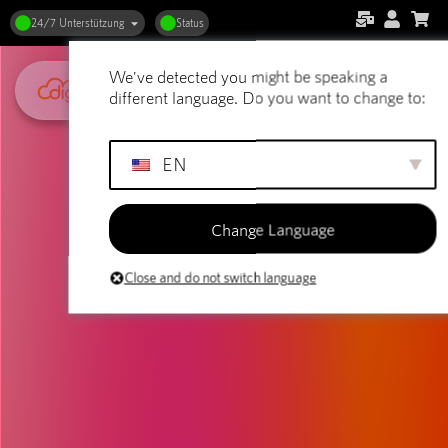
24/7 Unterstützung
Status
We've detected you might be speaking a
different language. Do you want to change to:
EN
Change Language
Close and do not switch language