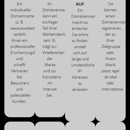
Ein
Ihr
AUF
Sie
individueller
Domänenname
können
Ein
Domainname
kann ein
einen
Domänenname
(z. B.
wichtiger
Domänenname
macht es
www.jouwbedrijf.com)
Teil Ihrer
registrieren,
einfacher,
verleiht
Markenidentität
der zu
Sie online
Ihnen ein
sein. Er
Ihrer
zu finden,
professionelles
trägt zur
Zielgruppe
anstatt
Erscheinungsbild
Wiedererkennung
oder
sich auf
und
der
Ihrem
lange und
schafft
Marke
Markt
umständliche
Vertrauen
und zur
passt, egal
IP-
bei
Konsistenz
ob lokal
Adressen
Besuchern
im
oder
zu
und
Internet
international.
verlassen.
potenziellen
bei.
Kunden.