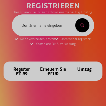
REGISTRIEREN
Registrieren Sie Ihr .za.bz Domainname bei Digi Hosting
Keine versteckten Kosten
Unmittelbar registriert
Kostenlose DNS-Verwaltung
Register
Erneuern Sie
Umzug
€11.99
€EUR