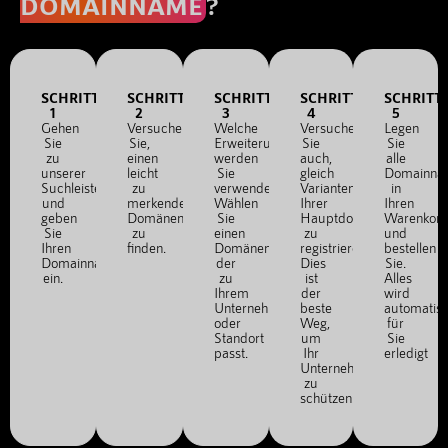
DOMAINNAME
?
SCHRITT
SCHRITT
SCHRITT
SCHRITT
SCHRITT
1
2
3
4
5
Gehen
Versuchen
Welche
Versuchen
Legen
Sie
Sie,
Erweiterung
Sie
Sie
zu
einen
werden
auch,
alle
unserer
leicht
Sie
gleich
Domainna
Suchleiste
zu
verwenden?
Varianten
in
und
merkenden
Wählen
Ihrer
Ihren
geben
Domänennamen
Sie
Hauptdomain
Warenkor
Sie
zu
einen
zu
und
Ihren
finden.
Domänennamen,
registrieren.
bestellen
Domainnamen
der
Dies
Sie.
ein.
zu
ist
Alles
Ihrem
der
wird
Unternehmen
beste
automatis
oder
Weg,
für
Standort
um
Sie
passt.
Ihr
erledigt
Unternehmen
zu
schützen.