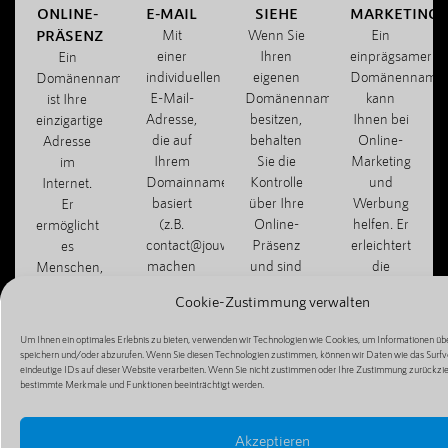
ONLINE-
E-MAIL
SIEHE
MARKETING
PRÄSENZ
Mit
Wenn Sie
Ein
einer
Ihren
einprägsamer
Ein
individuellen
eigenen
Domänenname
Domänenname
E-Mail-
Domänennamen
kann
ist Ihre
Adresse,
besitzen,
Ihnen bei
einzigartige
die auf
behalten
Online-
Adresse
Ihrem
Sie die
Marketing
im
Domainnamen
Kontrolle
und
Internet.
basiert
über Ihre
Werbung
Er
(z.B.
Online-
helfen. Er
ermöglicht
contact@jouwbedrijf.com),
Präsenz
erleichtert
es
machen
und sind
die
Menschen,
Sie
nicht von
Weitergabe
Ihre
Cookie-Zustimmung verwalten
einen
Dritten
Ihrer
Website,
professionellen
abhängig,
Website
Ihren Blog
Um Ihnen ein optimales Erlebnis zu bieten, verwenden wir Technologien wie Cookies, um Informationen übe
Eindruck
z. B. von
und
oder Ihren
speichern und/oder abzurufen. Wenn Sie diesen Technologien zustimmen, können wir Daten wie das Surfv
und
kostenlosen
macht die
eindeutige IDs auf dieser Website verarbeiten. Wenn Sie nicht zustimmen oder Ihre Zustimmung zurückzi
Online-
bestimmte Merkmale und Funktionen beeinträchtigt werden.
können
Hosting-
Mundpropagan
Shop zu
effizient
Diensten.
einfacher.
finden
mit
und zu
Akzeptieren