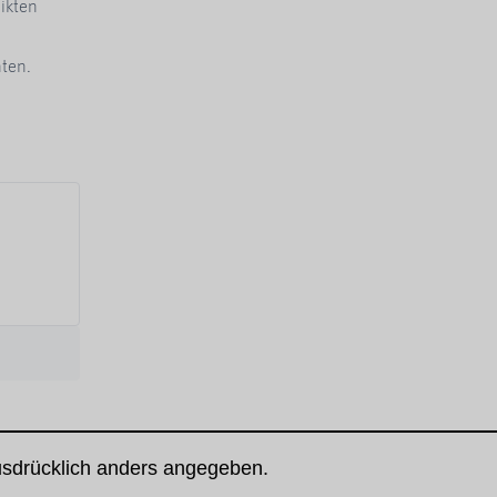
ikten
ten.
usdrücklich anders angegeben.