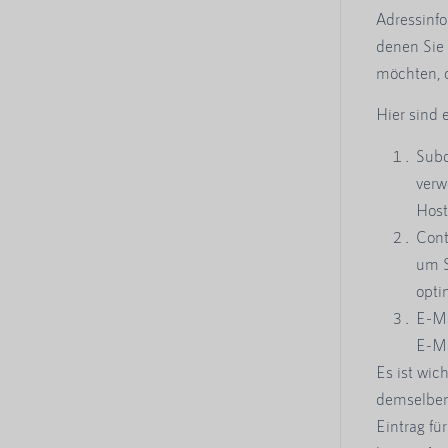
Adressinfo
denen Sie
möchten, o
Hier sind 
Subd
verw
Host
Cont
um S
opti
E-Ma
E-Ma
Es ist wi
demselben
Eintrag fü