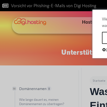
Vorsicht vor Phishing-E-Mails von Digi Hosting
We
Hosting
wa
Unterstützung
Startseite
Was
Domänennamen
8
Wie lange dauert es, meinen
Ein
Domänennamen zu übertragen?