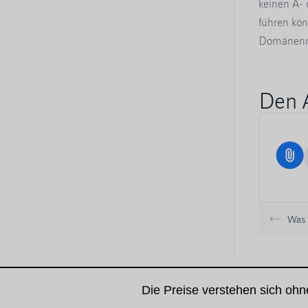
keinen A-
führen kön
Domänenna
Den A
Was 
Die Preise verstehen sich oh