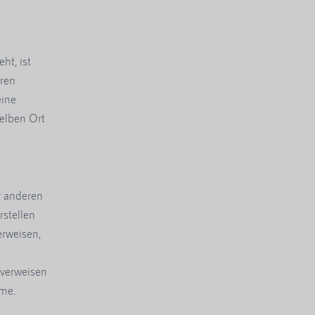
ht, ist
eren
eine
elben Ort
r anderen
stellen
erweisen,
 verweisen
ame.