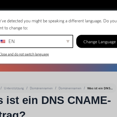
've detected you might be speaking a different language. Do you
E-Mail
Domänennamen
SiteBuilder
nt to change to:
EN
Change Language
Close and do not switch language
Unterstützung
Domänennamen
Domänennamen
Was ist ein DNS CNAME-Eintrag?
 ist ein DNS CNAME-
trag?