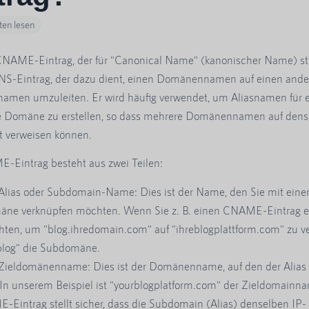
ten lesen
NAME-Eintrag, der für "Canonical Name" (kanonischer Name) ste
DNS-Eintrag, der dazu dient, einen Domänennamen auf einen and
men umzuleiten. Er wird häufig verwendet, um Aliasnamen für 
 Domäne zu erstellen, so dass mehrere Domänennamen auf dens
t verweisen können.
-Eintrag besteht aus zwei Teilen:
Alias oder Subdomain-Name: Dies ist der Name, den Sie mit eine
ne verknüpfen möchten. Wenn Sie z. B. einen CNAME-Eintrag er
ten, um "blog.ihredomain.com" auf "ihreblogplattform.com" zu v
"blog" die Subdomäne.
Zieldomänenname: Dies ist der Domänenname, auf den der Alias
. In unserem Beispiel ist "yourblogplatform.com" der Zieldomainn
Eintrag stellt sicher, dass die Subdomain (Alias) denselben IP-