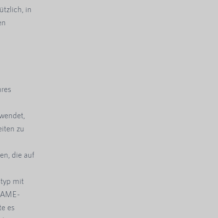
tzlich, in
en
hres
wendet,
iten zu
n, die auf
typ mit
CNAME-
te es