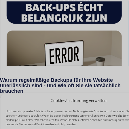
Warum regelmäßige Backups für Ihre Website
unerlässlich sind - und wie oft Sie sie tatsächlich
brauchen
Ein Moment der Unachtsamkeit, eine fehlgeschlagene Aktualisierung oder
Cookie-Zustimmung verwalten
ein Angriff von außen. Ehe Sie sich versehen, ist Ihre gesamte Website
Um Ihnen ein optimales Erlebnis zu bieten, verwenden wir Technologien wie Cookies, um Informationen übe
speichern und/oder abzurufen. Wenn Sie diesen Technologien zustimmen, können wir Daten wie das Surfv
Mehr Lesen
eindeutige IDs auf dieser Website verarbeiten. Wenn Sie nicht zustimmen oder Ihre Zustimmung zurückzi
bestimmte Merkmale und Funktionen beeinträchtigt werden.