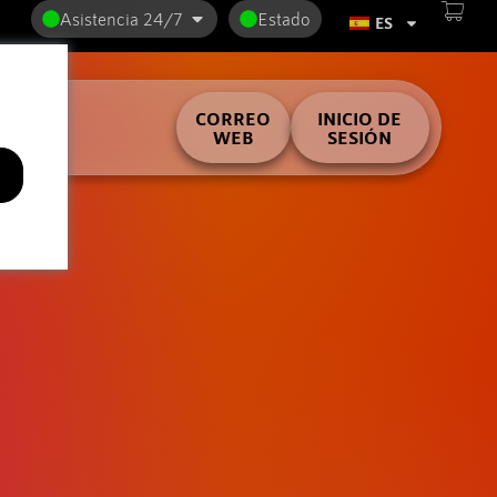
Asistencia 24/7
Estado
ES
ilder
CORREO
INICIO DE
WEB
SESIÓN