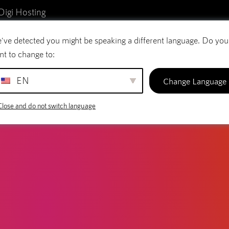
LOG
Digi Hosting
os: consejos para un blog de éxito
've detected you might be speaking a different language. Do you
reo electrónico
Nombres de dominio
SiteBu
nt to change to:
EN
Change Language
Close and do not switch language