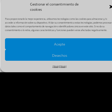
Gestionar el consentimiento de
cookies
Para proporcionarle la mejor experiencia, utilizamos tecnologías como las cookies para almacenar y/o
acceder a información sobre su dispositivo. Al dar su consentimiento a estas tecnologías, podemos procesar
datos tales como el comportamiento de navegación o identificadores únicos en este sitio. Si no da su
consentimiento o lo retira, algunas características y funciones pueden verse afectadas negativamente.
Acepte
Desechos
{título}
{título}