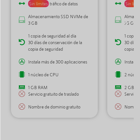
Sin límites
tráfico de datos
Sin lími
Almacenamiento SSD NVMe de
Almace
3 GB
25 GB
1 copia de seguridad al día
1 copia 
30 días de conservación de la
30 días 
copia de seguridad
copia de
Instala más de 300 aplicaciones
Instala 
1 núcleo de CPU
2 núcle
1 GB RAM
2 GB R
Servicio gratuito de traslado
Servicio
Nombre de dominio gratuito
Nombre 