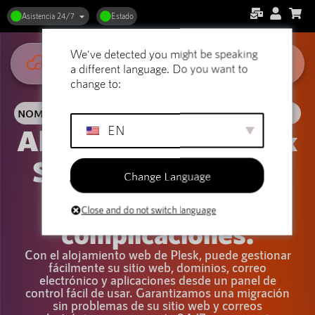
Asistencia 24/7
Estado
We've detected you might be speaking
a different language. Do you want to
change to:
NOMBRE DE DOMINIO GRATIS
EN
Alojamiento web Plesk
Su sitio web. Control
Change Language
total. Sin
Close and do not switch language
complicaciones.
Con el alojamiento web de Plesk, puede gestionar
fácilmente su sitio web, dominios, correo
electrónico y aplicaciones desde un panel de
control fácil de usar. Garantizamos una migración
sin problemas de su sitio web y correos