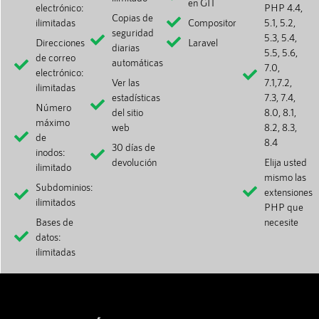
en GIT
electrónico:
PHP 4.4,
Copias de
ilimitadas
Compositor
5.1, 5.2,
seguridad
5.3, 5.4,
Direcciones
Laravel
diarias
5.5, 5.6,
de correo
automáticas
7.0,
electrónico:
Ver las
7.1,7.2,
ilimitadas
estadísticas
7.3, 7.4,
Número
del sitio
8.0, 8.1,
máximo
web
8.2, 8.3,
de
8.4
30 días de
inodos:
devolución
Elija usted
ilimitado
mismo las
Subdominios:
extensiones
ilimitados
PHP que
Bases de
necesite
datos:
ilimitadas