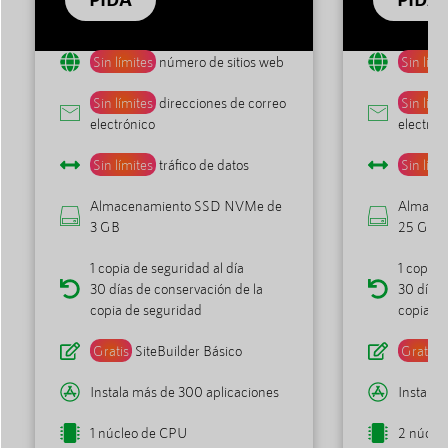
Sin límites
número de sitios web
Sin lími
Sin límites
direcciones de correo
Sin lími
electrónico
electrón
Sin límites
tráfico de datos
Sin lími
Almacenamiento SSD NVMe de
Almace
3 GB
25 GB
1 copia de seguridad al día
1 copia 
30 días de conservación de la
30 días 
copia de seguridad
copia de
Gratis
SiteBuilder Básico
Gratis
S
Instala más de 300 aplicaciones
Instala 
1 núcleo de CPU
2 núcle