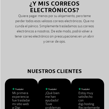
¿Y MIS CORREOS
ELECTRÓNICOS?
Quiere pagar menos por su alojamiento, pero teme
perder todos esos valiosos correos electrónicos. Que no
cunda el pánico. Simplemente trasladamos sus correos
electrónicos a nosotros. De este modo, podrá volver a
tener correo electrónico sin preocupaciones en un abrir
y cerrar de ojos.
NUESTROS CLIENTES
Mi primera
¡Qué bien
Estoy muy
experiencia
me han
satisfecho
fue trasladar
ayudado!
con
mi sitio web
Tuve
digi.hosting
a Digi
problemas
Recientemente