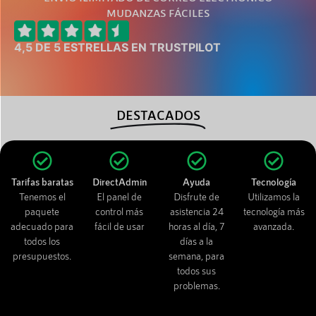
MUDANZAS FÁCILES
4,5 DE 5 ESTRELLAS EN TRUSTPILOT
DESTACADOS
Tarifas baratas
DirectAdmin
Ayuda
Tecnología
Tenemos el
El panel de
Disfrute de
Utilizamos la
paquete
control más
asistencia 24
tecnología más
adecuado para
fácil de usar
horas al día, 7
avanzada.
todos los
días a la
presupuestos.
semana, para
todos sus
problemas.