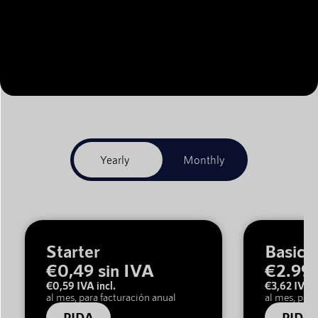
Starter
Basic
€0,49 sin IVA
€2.99 
€0,59 IVA incl.
€3,62 IVA i
al mes, para facturación anual
al mes, para
PIDA
PIDA