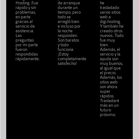
Hosting. Fue
de arranque
he
rápido y sin
durante un
trasladado
problemas,
tiempo, pero
varios sitios
en parte
todo se
web a
gracias al
arregló bien
digi.hosting.
servicio de
e incluso por
Y también he
asistencia.
la noche
creado otros
Las
responden.
nuevos. Todo
preguntas
Son baratos
fue muy
por mi parte
y todo
bien.
fueron
funciona.
Además, el
respondidas
¡Estoy
servicio y la
rápidamente.
completamente
ayuda son
satisfecho!
muy buenos,
al igual que
el precio.
Además, los
sitios web
son ahora
super
rápidos.
Trasladaré
más en un
futuro
próximo.