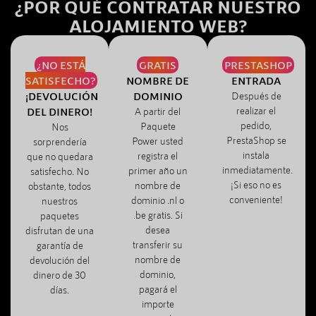
¿POR QUÉ CONTRATAR NUESTRO
ALOJAMIENTO WEB?
¿NO ESTÁ
GRATIS
PRESTASHOP
SATISFECHO?
NOMBRE DE
ENTRADA
¡DEVOLUCIÓN
DOMINIO
Después de
realizar el
DEL DINERO!
A partir del
pedido,
Paquete
Nos
PrestaShop se
Power usted
sorprendería
instala
registra el
que no quedara
inmediatamente.
primer año un
satisfecho. No
¡Si eso no es
nombre de
obstante, todos
conveniente!
dominio .nl o
nuestros
.be gratis. Si
paquetes
desea
disfrutan de una
transferir su
garantía de
nombre de
devolución del
dominio,
dinero de 30
pagará el
días.
importe