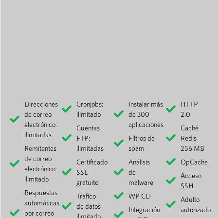
Direcciones
Cronjobs:
Instalar más
HTTP
de correo
ilimitado
de 300
2.0
electrónico:
aplicaciones
Cuentas
Caché
ilimitadas
FTP:
Filtros de
Redis
Remitentes
ilimitadas
spam
256 MB
de correo
Certificado
Análisis
OpCache
electrónico:
SSL
de
Acceso
ilimitado
gratuito
malware
SSH
Respuestas
Tráfico
WP CLI
Adulto
automáticas
de datos
Integración
autorizado
por correo
ilimitado