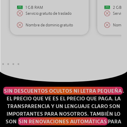
1 GB RAM
2 GB R
Servicio gratuito de traslado
Servicio
Nombre de dominio gratuito
Nombre 
SIN DESCUENTOS OCULTOS NI LETRA PEQUEÑA
.
EL PRECIO QUE VE ES EL PRECIO QUE PAGA. LA
TRANSPARENCIA Y UN LENGUAJE CLARO SON
IMPORTANTES PARA NOSOTROS. TAMBIÉN LO
SON
SIN RENOVACIONES AUTOMÁTICAS
PARA