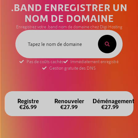
.BAND ENREGISTRER UN
NOM DE DOMAINE
Enregistrez votre .band nom de domaine chez Digi Hosting
Pas de coûts cachés
Immédiatement enregistré
Gestion gratuite des DNS
Registre
Renouveler
Déménagement
€26.99
€27.99
€27.99