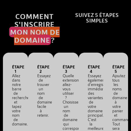
COMMENT
SUIVEZ 5 ÉTAPES
SIMPLES
S'INSCRIRE
MON NOM DE
DOMAINE
?
ÉTAPE
ÉTAPE
ÉTAPE
ÉTAPE
ÉTAPE
1
2
3
4
5
Allez
Essayez
Quelle
Essayez
Ajoutez
dans
de
extension
également
tous
notre
trouver
allez-
d'enregistrer
les
barre
un
vous
immédiatement
noms
de
nom
utiliser
des
de
recherche
de
?
variantes
domaine
et
domaine
Choisissez
de
à
tapez
facile
un
votre
votre
votre
à
nom
domaine
panier
nom
retenir.
de
principal.
et
de
domaine
C'est
commande
domaine.
qui
la
Tout
correspond
meilleure
sera