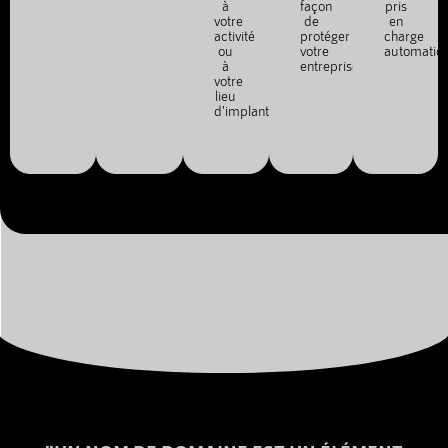
à
façon
pris
votre
de
en
activité
protéger
charge
ou
votre
automatiq
à
entreprise.
votre
lieu
d'implantation.