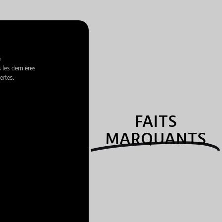
e
 les dernières
ertes.
FAITS
MARQUANTS