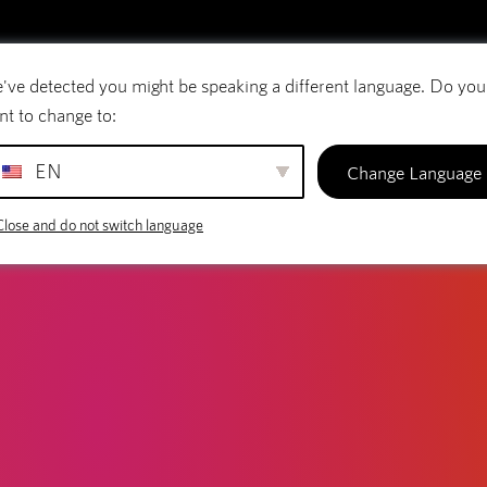
've detected you might be speaking a different language. Do you
Courriel
Noms de domaine
SiteBuilder
nt to change to:
EN
Change Language
Close and do not switch language