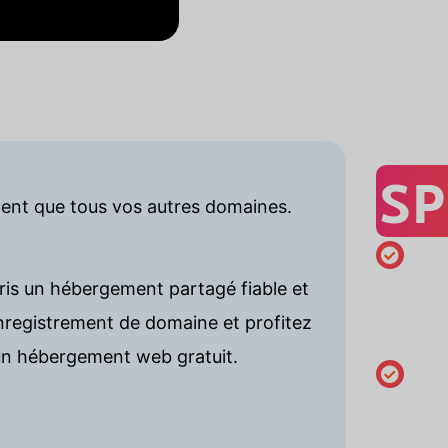
SP
ement que tous vos autres domaines.
Enregist
ris un hébergement partagé fiable et
minimum
registrement de domaine et profitez
an
n hébergement web gratuit.
Modifier 
coordon