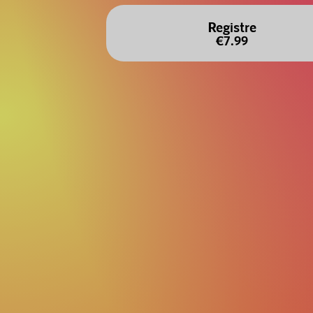
Registre
€7.99