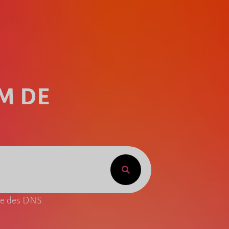
M DE
ite des DNS