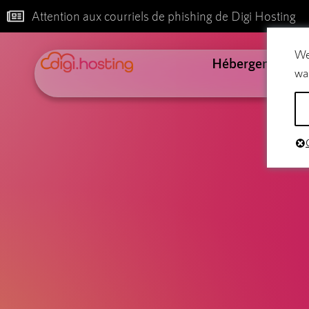
Attention aux courriels de phishing de Digi Hosting
We
Hébergement
wa