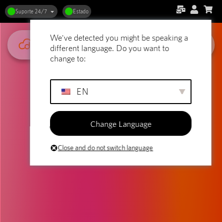
Suporte 24/7
Estado
We've detected you might be speaking a
different language. Do you want to
change to:
EN
Change Language
Close and do not switch language