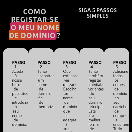
COMO
SIGA 5 PASSOS
SIMPLES
REGISTAR-SE
O MEU NOME
DE DOMÍNIO
?
PASSO
PASSO
PASSO
PASSO
PASSO
1
2
3
4
5
Aceda
Tente
Que
Tente
Adicione
à
encontrar
extensão
também
todos
nossa
um
vai
registar
os
barra
nome
utilizar?
imediatamente
nomes
de
de
Escolha
variantes
de
pesquisa
domínio
um
do
domínio
e
fácil
nome
seu
ao
introduza
de
de
domínio
seu
o
memorizar.
domínio
principal.
carrinho
seu
que
Esta
de
nome
se
é a
compras
de
adeqúe
melhor
e
domínio.
à
forma
encomend
sua
de
Tudo