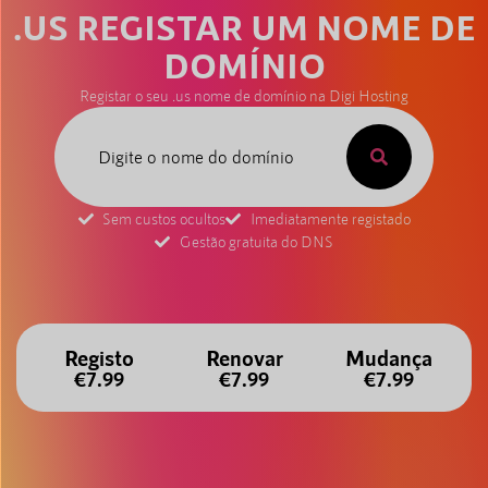
.US REGISTAR UM NOME DE
DOMÍNIO
Registar o seu .us nome de domínio na Digi Hosting
Sem custos ocultos
Imediatamente registado
Gestão gratuita do DNS
Registo
Renovar
Mudança
€7.99
€7.99
€7.99