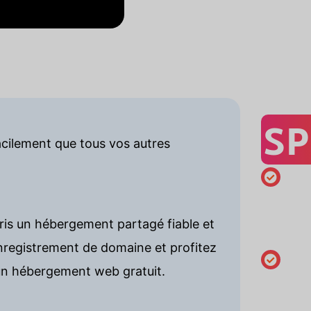
SP
acilement que tous vos autres
Enregist
minimum
ris un hébergement partagé fiable et
an
registrement de domaine et profitez
n hébergement web gratuit.
Modifier 
coordon