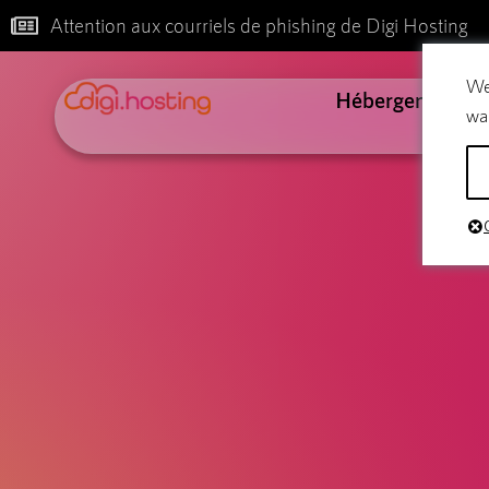
Attention aux courriels de phishing de Digi Hosting
We
Hébergement
wa