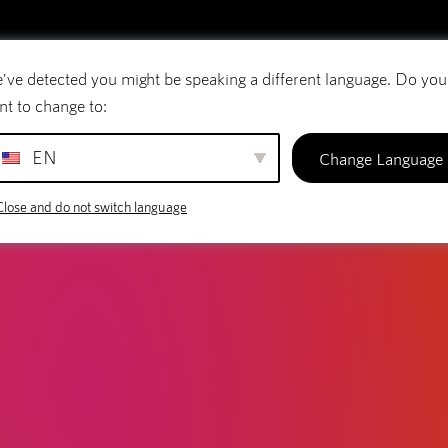
've detected you might be speaking a different language. Do you
Courriel
Noms de domaine
SiteBuilder
nt to change to:
EN
Change Language
Close and do not switch language