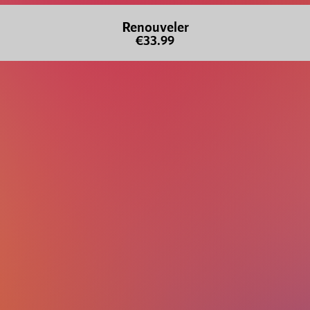
Renouveler
€33.99