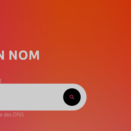
UN NOM
g
ite des DNS