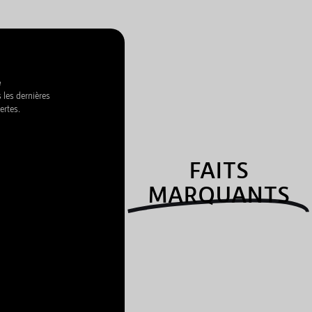
e
 les dernières
ertes.
FAITS
MARQUANTS