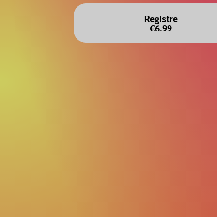
Registre
€6.99