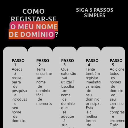
COMO
SIGA 5 PASSOS
SIMPLES
REGISTAR-SE
O MEU NOME
DE DOMÍNIO
?
PASSO
PASSO
PASSO
PASSO
PASSO
1
2
3
4
5
Aceda
Tente
Que
Tente
Adicione
à
encontrar
extensão
também
todos
nossa
um
vai
registar
os
barra
nome
utilizar?
imediatamente
nomes
de
de
Escolha
variantes
de
pesquisa
domínio
um
do
domínio
e
fácil
nome
seu
ao
introduza
de
de
domínio
seu
o
memorizar.
domínio
principal.
carrinho
seu
que
Esta
de
nome
se
é a
compras
de
adeqúe
melhor
e
domínio.
à
forma
encomend
sua
de
Tudo