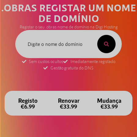
.OBRAS REGISTAR UM NOME
DE DOMÍNIO
Registar o seu .obras nome de domínio na Digi Hosting
Sem custos ocultos
Imediatamente registado
Gestão gratuita do DNS
Registo
Renovar
Mudança
€6.99
€33.99
€33.99