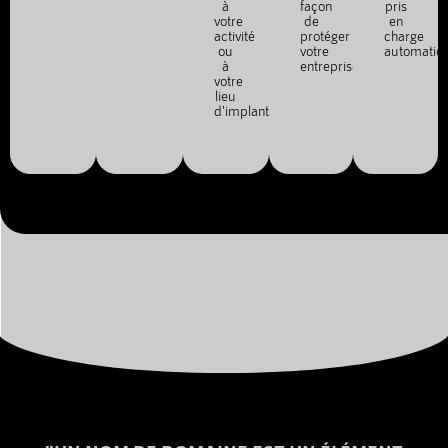
à
façon
pris
votre
de
en
activité
protéger
charge
ou
votre
automatiq
à
entreprise.
votre
lieu
d'implantation.