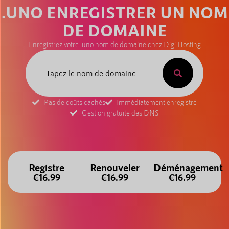
.UNO ENREGISTRER UN NOM
DE DOMAINE
Enregistrez votre .uno nom de domaine chez Digi Hosting
Pas de coûts cachés
Immédiatement enregistré
Gestion gratuite des DNS
Registre
Renouveler
Déménagement
€16.99
€16.99
€16.99