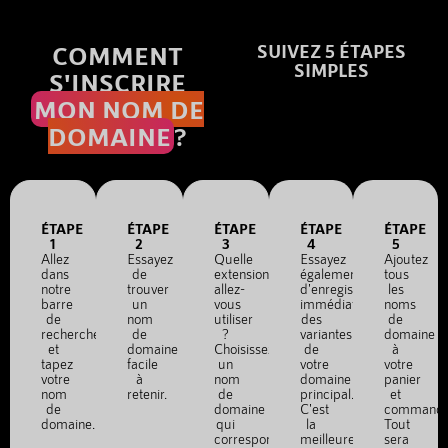
COMMENT
SUIVEZ 5 ÉTAPES
SIMPLES
S'INSCRIRE
MON NOM DE
DOMAINE
?
ÉTAPE
ÉTAPE
ÉTAPE
ÉTAPE
ÉTAPE
1
2
3
4
5
Allez
Essayez
Quelle
Essayez
Ajoutez
dans
de
extension
également
tous
notre
trouver
allez-
d'enregistrer
les
barre
un
vous
immédiatement
noms
de
nom
utiliser
des
de
recherche
de
?
variantes
domaine
et
domaine
Choisissez
de
à
tapez
facile
un
votre
votre
votre
à
nom
domaine
panier
nom
retenir.
de
principal.
et
de
domaine
C'est
commande
domaine.
qui
la
Tout
correspond
meilleure
sera