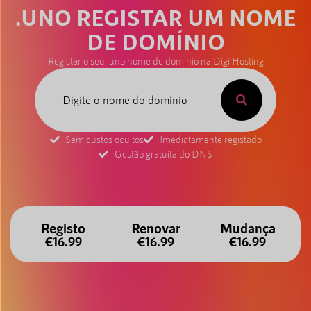
.UNO REGISTAR UM NOME
DE DOMÍNIO
Registar o seu .uno nome de domínio na Digi Hosting
Sem custos ocultos
Imediatamente registado
Gestão gratuita do DNS
Registo
Renovar
Mudança
€16.99
€16.99
€16.99