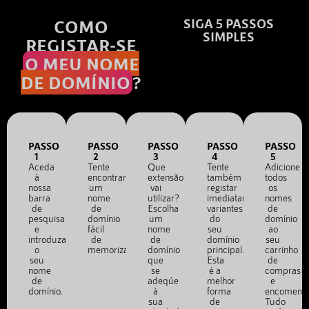
COMO
SIGA 5 PASSOS
SIMPLES
REGISTAR-SE
O MEU NOME
DE DOMÍNIO
?
PASSO
PASSO
PASSO
PASSO
PASSO
1
2
3
4
5
Aceda
Tente
Que
Tente
Adicione
à
encontrar
extensão
também
todos
nossa
um
vai
registar
os
barra
nome
utilizar?
imediatamente
nomes
de
de
Escolha
variantes
de
pesquisa
domínio
um
do
domínio
e
fácil
nome
seu
ao
introduza
de
de
domínio
seu
o
memorizar.
domínio
principal.
carrinho
seu
que
Esta
de
nome
se
é a
compras
de
adeqúe
melhor
e
domínio.
à
forma
encomend
sua
de
Tudo