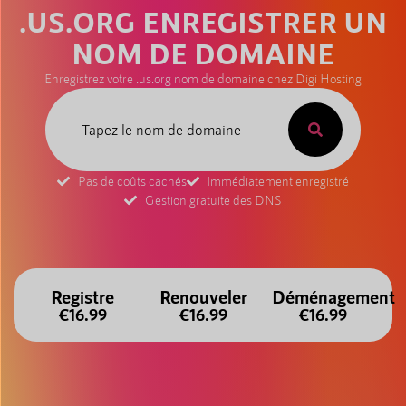
.US.ORG ENREGISTRER UN
NOM DE DOMAINE
Enregistrez votre .us.org nom de domaine chez Digi Hosting
Pas de coûts cachés
Immédiatement enregistré
Gestion gratuite des DNS
Registre
Renouveler
Déménagement
€16.99
€16.99
€16.99