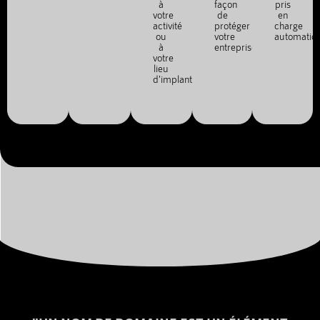
à
façon
pris
votre
de
en
activité
protéger
charge
ou
votre
automatiq
à
entreprise.
votre
lieu
d'implantation.