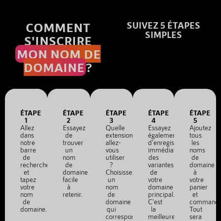
COMMENT
SUIVEZ 5 ÉTAPES
SIMPLES
S'INSCRIRE
MON NOM DE
DOMAINE
?
ÉTAPE
ÉTAPE
ÉTAPE
ÉTAPE
ÉTAPE
1
2
3
4
5
Allez
Essayez
Quelle
Essayez
Ajoutez
dans
de
extension
également
tous
notre
trouver
allez-
d'enregistrer
les
barre
un
vous
immédiatement
noms
de
nom
utiliser
des
de
recherche
de
?
variantes
domaine
et
domaine
Choisissez
de
à
tapez
facile
un
votre
votre
votre
à
nom
domaine
panier
nom
retenir.
de
principal.
et
de
domaine
C'est
commande
domaine.
qui
la
Tout
correspond
meilleure
sera