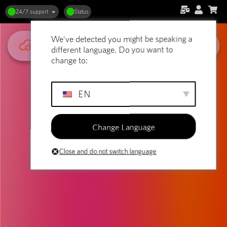
24/7 support
Status
We've detected you might be speaking a
different language. Do you want to
change to:
EN
Change Language
Close and do not switch language