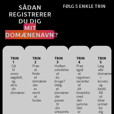
SÅDAN
FØLG 5 ENKLE TRIN
REGISTRERER
DU DIG
MIT
DOMÆNENAVN
?
TRIN
TRIN
TRIN
TRIN
TRIN
1
2
3
4
5
Gå
Prøv
Hvilken
Prøv
Læg
til
at
udvidelse
også
alle
vores
finde
vil
at
domænena
søgefelt,
et
du
registrere
i
og
domænenavn,
bruge?
varianter
kurven,
skriv
der
Vælg
af
og
dit
er
et
dit
bestil.
domænenavn.
nemt
domænenavn,
hoveddomæne
Alt
at
der
med
vil
huske.
passer
det
blive
til
samme.
ordnet
din
Det
for
virksomhed
er
dig