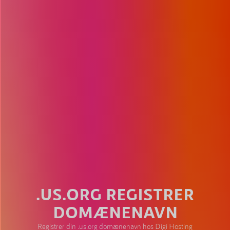
.US.ORG REGISTRER
DOMÆNENAVN
Registrer din .us.org domænenavn hos Digi Hosting