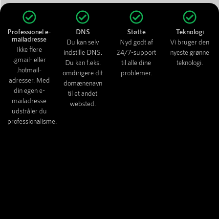
Professionel e-
DNS
Støtte
Teknologi
mailadresse
Du kan selv
Nyd godt af
Vi bruger den
Ikke flere
indstille DNS.
24/7-support
nyeste grønne
.gmail- eller
Du kan f.eks.
til alle dine
teknologi.
.hotmail-
omdirigere dit
problemer.
adresser. Med
domænenavn
din egen e-
til et andet
mailadresse
websted.
udstråler du
professionalisme.