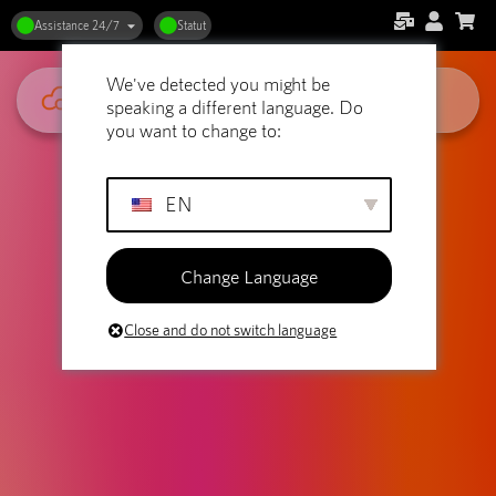
Hébergement et publication de
Assistance 24/7
Statut
livres électroniques : Le bon
We've detected you might be
hébergement pour vos mots
speaking a different language. Do
you want to change to:
EN
Change Language
Close and do not switch language