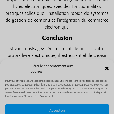
livres électroniques, avec des fonctionnalités
pratiques telles que l'installation rapide de systèmes
de gestion de contenu et l'intégration du commerce
électronique.
Conclusion
Si vous envisagez sérieusement de publier votre
propre livre électronique, il est essentiel de choisir
un bon fournisseur d'hébergement web. La fiabilité,
Gérer le consentement aux
les performances et l'évolutivité sont quelques-uns
cookies
des critères les plus importants à prendre en
Pour vous offrir la meilleure expérience possible, nous utilisons des technologies telles que les cookies
compte lors de votre choix. Prenez le temps de
pour stocker et/ou accéder à des informations sur votre appareil. En acceptant ces technologies, nous
comparer différents fournisseurs d'hébergement et
pouvons traiter des données telles que le comportement de navigation ou des identifiants uniques sur
ce site. Si vous ne donnez pas votre consentement ou si vous le retirez, certaines caractéristiques et
choisissez celui qui répond le mieux à vos besoins
fonctions peuvent être affectées négativement.
et à votre budget. Vous vous assurerez ainsi que
votre site web de livres électroniques est toujours
Accepteur