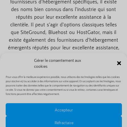
fournisseurs d'hébergement spécifiques, il existe
des noms bien connus dans l'industrie qui sont
réputés pour leur excellente assistance à la
clientèle. Il peut s'agir d'options classiques telles
que SiteGround, Bluehost ou HostGator, mais il
existe également des fournisseurs d'hébergement
émergents réputés pour leur excellente assistance,
tels que A2 Hosting ou DreamHost.
Gérer le consentement aux
cookies
Il est important de faire vos propres recherches et
d'examiner les besoins spécifiques de votre site
Pour vous offrir la meilleure expérience possible, nous utilisons des technologies telles que les cookies
web. Chaque hébergeur a ses propres atouts et il
pour stocker et/ou accéder à des informations sur votre appareil. En acceptant ces technologies, nous
pouvons traiter des données telles que le comportement de navigation ou des identifiants uniques sur
est essentiel de choisir un partenaire qui réponde à
ce site. Si vous ne donnez pas votre consentement ou si vous le retirez, certaines caractéristiques et
fonctions peuvent être affectées négativement.
vos besoins spécifiques.
H2 : Conclusion
Accepteur
Lorsque vous choisissez un fournisseur
Réfractaire