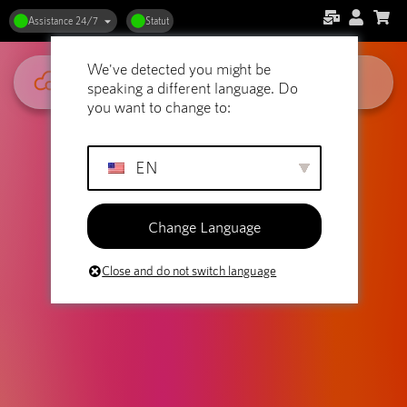
Un soutien à la clientèle qui
Assistance 24/7
Statut
compte : choisir le meilleur
We've detected you might be
partenaire d'hébergement
speaking a different language. Do
you want to change to:
EN
Change Language
Close and do not switch language