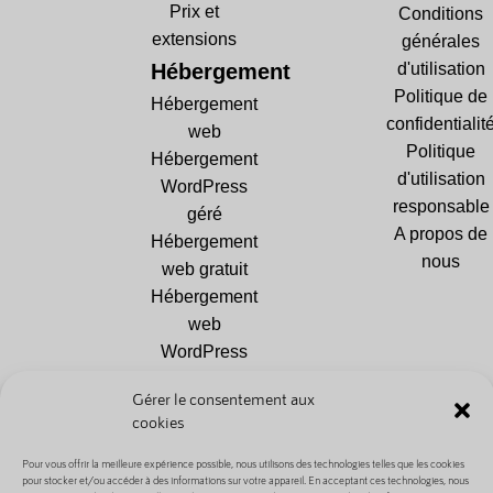
Prix et
Conditions
extensions
générales
Hébergement
d'utilisation
Politique de
Hébergement
confidentialit
web
Politique
Hébergement
d'utilisation
WordPress
responsable
géré
A propos de
Hébergement
nous
web gratuit
Hébergement
web
WordPress
Hébergement
Gérer le consentement aux
Drupal
cookies
Hébergement
PrestaShop
Pour vous offrir la meilleure expérience possible, nous utilisons des technologies telles que les cookies
pour stocker et/ou accéder à des informations sur votre appareil. En acceptant ces technologies, nous
Hébergement