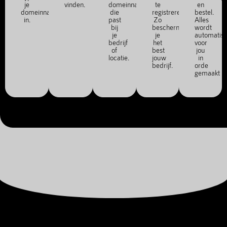
je
vinden.
domeinnaam
te
en
domeinnaam
die
registreren.
bestel.
in.
past
Zo
Alles
bij
bescherm
wordt
je
je
automatis
bedrijf
het
voor
of
best
jou
locatie.
jouw
in
bedrijf.
orde
gemaakt