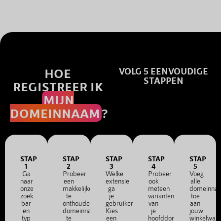
HOE
VOLG 5 EENVOUDIGE
STAPPEN
REGISTREER IK
MIJN
DOMEINNAAM
?
STAP
STAP
STAP
STAP
STAP
1
2
3
4
5
Ga
Probeer
Welke
Probeer
Voeg
naar
een
extensie
ook
alle
onze
makkelijke
ga
meteen
domeinna
zoek
te
je
varianten
toe
bar
onthouden
gebruiken?
van
aan
en
domeinnaam
Kies
je
jouw
typ
te
een
hoofddomein
winkelwag