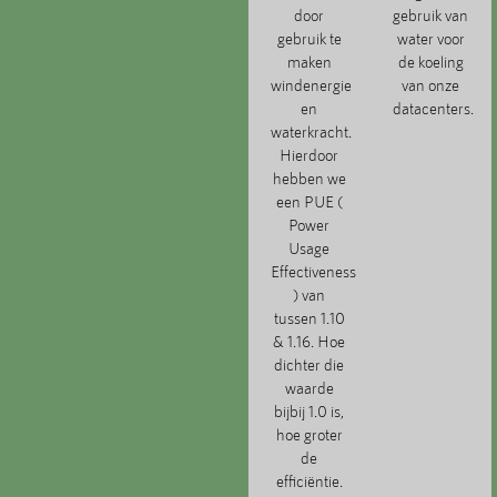
door
gebruik van
gebruik te
water voor
maken
de koeling
windenergie
van onze
en
datacenters.
waterkracht.
Hierdoor
hebben we
een PUE (
Power
Usage
Effectiveness
) van
tussen 1.10
& 1.16. Hoe
dichter die
waarde
bijbij 1.0 is,
hoe groter
de
efficiëntie.