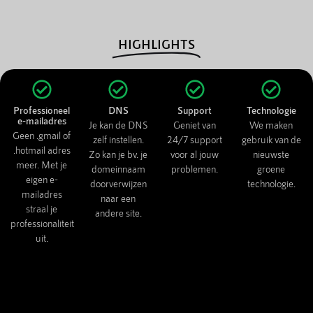
HIGHLIGHTS
Professioneel
DNS
Support
Technologie
e-mailadres
Je kan de DNS
Geniet van
We maken
Geen .gmail of
zelf instellen.
24/7 support
gebruik van de
.hotmail adres
Zo kan je bv. je
voor al jouw
nieuwste
meer. Met je
domeinnaam
problemen.
groene
eigen e-
doorverwijzen
technologie.
mailadres
naar een
straal je
andere site.
professionaliteit
uit.