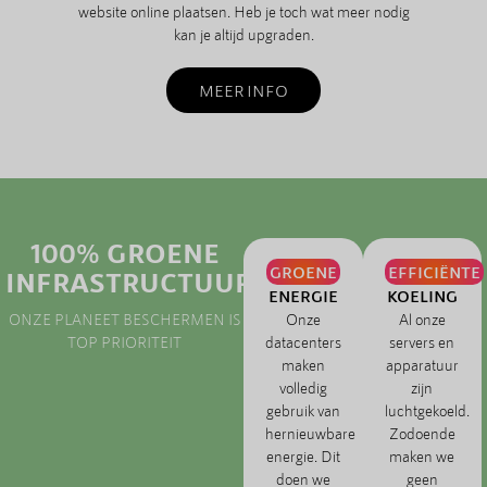
website online plaatsen. Heb je toch wat meer nodig
kan je altijd upgraden.
MEER INFO
100% GROENE
GROENE
EFFICIËNTE
INFRASTRUCTUUR
ENERGIE
KOELING
ONZE PLANEET BESCHERMEN IS
Onze
Al onze
TOP PRIORITEIT
datacenters
servers en
maken
apparatuur
volledig
zijn
gebruik van
luchtgekoeld.
hernieuwbare
Zodoende
energie. Dit
maken we
doen we
geen