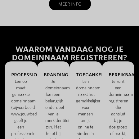
MEER INFO
WAAROM VANDAAG NOG JE
DOMEINNAAM REGISTREREN?
PROFESSIONALITEIT
BRANDING
TOEGANKELIJKHEID
BEREIKBAAR
Een op
Je
Een
Je kunt
maat
domeinnaam
domeinnaam
een
gemaakte
kan een
maakt het
domeinnaam
domeinnaam
belangrijk
gemakkelijker
registreren
(bijvoorbeeld
onderdeel
voor
die
www.jouwbedrijf.com)
van je
mensen
aansluit
geeft je
merkidentiteit
om je
bij je
een
zijn. Het
online te
doelgroep
professionele
helpt bij
vinden in
of markt,