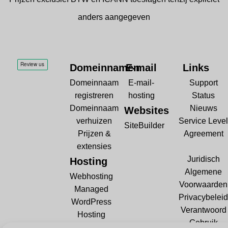
anders aangegeven
Domeinnamen
E-mail
Links
Domeinnaam
E-mail-
Support
registreren
hosting
Status
Domeinnaam
Nieuws
Websites
verhuizen
Service Level
SiteBuilder
Prijzen &
Agreement
extensies
Juridisch
Hosting
Algemene
Webhosting
Voorwaarden
Managed
Privacybeleid
WordPress
Verantwoord
Hosting
Gebruik
Gratis