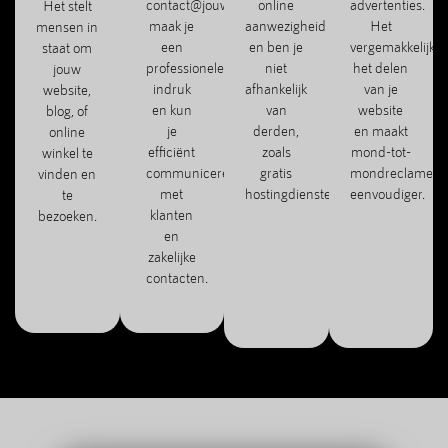
contact@jouwbedrijf.com)
online
advertenties.
Het stelt
maak je
aanwezigheid
Het
mensen in
een
en ben je
vergemakkelijkt
staat om
professionele
niet
het delen
jouw
indruk
afhankelijk
van je
website,
en kun
van
website
blog, of
je
derden,
en maakt
online
efficiënt
zoals
mond-tot-
winkel te
communiceren
gratis
mondreclame
vinden en
met
hostingdiensten.
eenvoudiger.
te
klanten
bezoeken.
en
zakelijke
contacten.