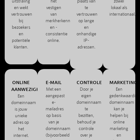
uitstraling
het
plaats van
zowel
en wekt
vestigen
te
lokaal als
vertrouwen
van
vertrouwen
internationaal.
bij
merkherkenning
op lange
bezoekers
en -
en
en
consistentie
onhandige
potentiële
online.
IP-
klanten.
adressen.
ONLINE
E-MAIL
CONTROLE
MARKETING
AANWEZIGHEID
Met een
Door je
Een
aangepast
eigen
gedenkwaardige
Een
e-
domeinnaam
domeinnaam
domeinnaam
mailadres
te
kan je
is jouw
op basis
bezitten,
helpen bij
unieke
van je
behoud je
online
adres op
domeinnaam
controle
marketing
het
(bijvoorbeeld
over je
en
internet.