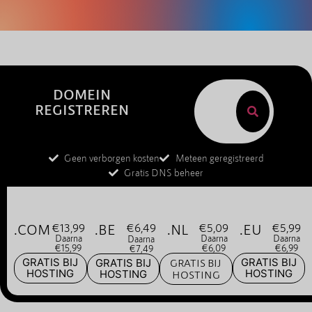
DOMEIN
REGISTREREN
Geen verborgen kosten
Meteen geregistreerd
Gratis DNS beheer
.COM
€13,99
.BE
€6,49
.NL
€5,09
.EU
€5,99
Daarna
Daarna
Daarna
Daarna
€15,99
€6,09
€6,99
€7,49
GRATIS BIJ
GRATIS BIJ
GRATIS BIJ
GRATIS BIJ
HOSTING
HOSTING
HOSTING
HOSTING