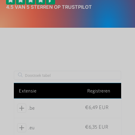
4.5 VAN 5 STERREN OP TRUSTPILOT
Extensie
Registreren
€6,49 EUR
.be
€6,35 EUR
.eu