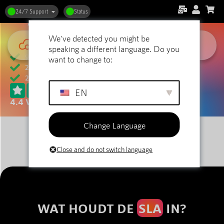
Bij Digi Hosting draait alles om
betrouwbaarheid,
snelheid en service
. Met onze Service Level
24/7 Support
Status
Agreement (SLA) garanderen wij dat jij kunt
rekenen op een veilige, stabiele en snelle
We've detected you might be
hostingomgeving – 24/7.
speaking a different language. Do you
99,9% uptime
want to change to:
24/7 support, dag & nacht en op feestdagen
24/7 monitoring
EN
4.4 VAN 5 STERREN OP TRUSTPILOT
Change Language
Close and do not switch language
WAT HOUDT DE
SLA
IN?