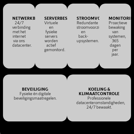
NETWERKBESCHIKBAARHEID
SERVERBESCHIKBAARHEID
STROOMVOORZIENING
MONITORIN
24/7
Virtuele
Redundante
Proactieve
verbinding
en
stroomvoorziening
bewaking
met het
fysieke
en
van
internet
servers
back-
systemen,
via ons
worden
upsystemen.
365
datacenter.
actief
dagen
gemonitord.
per
jaar.
BEVEILIGING
KOELING &
Fysieke én digitale
KLIMAATCONTROLE
beveiligingsmaatregelen.
Professionele
datacenteromstandigheden,
24/7 bewaakt.