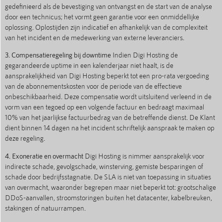
gedefinieerd als de bevestiging van ontvangst en de start van de analyse
door een technicus; het vormt geen garantie voor een onmiddellijke
oplossing. Oplostijden zijn indicatief en afhankelijk van de complexiteit
van het incident en de medewerking van externe leveranciers.
3. Compensatieregeling bij downtime
Indien Digi Hosting de
gegarandeerde uptime in een kalenderjaar niet haalt, is de
aansprakelijkheid van Digi Hosting beperkt tot een pro-rata vergoeding
van de abonnementskosten voor de periode van de effectieve
onbeschikbaarheid. Deze compensatie wordt uitsluitend verleend in de
vorm van een tegoed op een volgende factuur en bedraagt maximaal
10% van het jaarlijkse factuurbedrag van de betreffende dienst. De Klant
dient binnen 14 dagen na het incident schriftelijk aanspraak te maken op
deze regeling.
4. Exoneratie en overmacht
Digi Hosting is nimmer aansprakelijk voor
indirecte schade, gevolgschade, winsterving, gemiste besparingen of
schade door bedrijfsstagnatie. De SLA is niet van toepassing in situaties
van overmacht, waaronder begrepen maar niet beperkt tot: grootschalige
DDoS-aanvallen, stroomstoringen buiten het datacenter, kabelbreuken,
stakingen of natuurrampen.