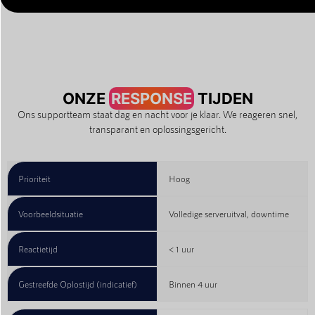
ONZE
RESPONSE
TIJDEN
Ons supportteam staat dag en nacht voor je klaar. We reageren snel,
transparant en oplossingsgericht.
Prioriteit
Hoog
Voorbeeldsituatie
Volledige serveruitval, downtime
Reactietijd
< 1 uur
Gestreefde Oplostijd (indicatief)
Binnen 4 uur