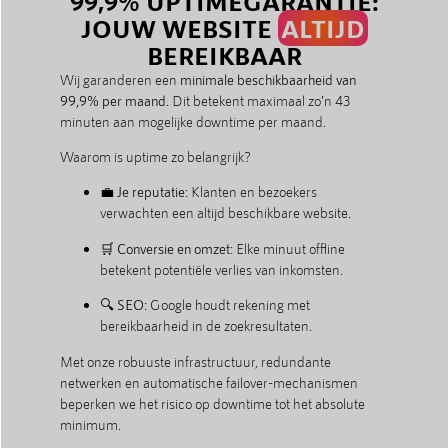
99,9% UPTIMEGARANTIE:
JOUW WEBSITE
ALTIJD
BEREIKBAAR
Wij garanderen een
minimale beschikbaarheid van
99,9% per maand
. Dit betekent maximaal zo’n 43
minuten aan mogelijke downtime per maand.
Waarom is uptime zo belangrijk?
💼
Je reputatie
: Klanten en bezoekers
verwachten een altijd beschikbare website.
🛒
Conversie en omzet
: Elke minuut offline
betekent potentiële verlies van inkomsten.
🔍
SEO
: Google houdt rekening met
bereikbaarheid in de zoekresultaten.
Met onze robuuste infrastructuur, redundante
netwerken en automatische failover-mechanismen
beperken we het risico op downtime tot het absolute
minimum.