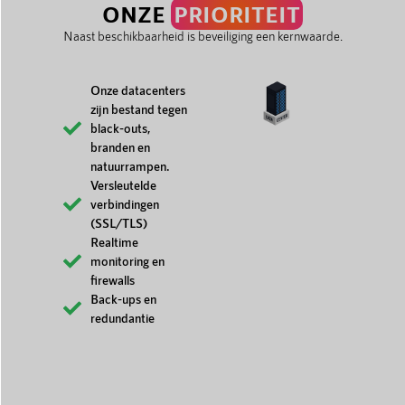
ONZE
PRIORITEIT
Naast beschikbaarheid is beveiliging een kernwaarde.
Onze datacenters
zijn bestand tegen
black-outs,
branden en
natuurrampen.
Versleutelde
verbindingen
(SSL/TLS)
Realtime
monitoring en
firewalls
Back-ups en
redundantie