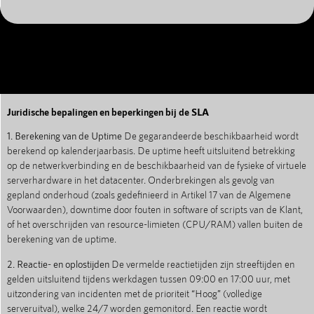
Juridische bepalingen en beperkingen bij de SLA
1. Berekening van de Uptime
De gegarandeerde beschikbaarheid wordt
berekend op kalenderjaarbasis. De uptime heeft uitsluitend betrekking
op de netwerkverbinding en de beschikbaarheid van de fysieke of virtuele
serverhardware in het datacenter. Onderbrekingen als gevolg van
gepland onderhoud (zoals gedefinieerd in Artikel 17 van de Algemene
Voorwaarden), downtime door fouten in software of scripts van de Klant,
of het overschrijden van resource-limieten (CPU/RAM) vallen buiten de
berekening van de uptime.
2. Reactie- en oplostijden
De vermelde reactietijden zijn streeftijden en
gelden uitsluitend tijdens werkdagen tussen 09:00 en 17:00 uur, met
uitzondering van incidenten met de prioriteit “Hoog” (volledige
serveruitval), welke 24/7 worden gemonitord. Een reactie wordt