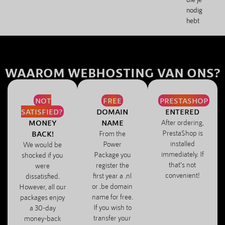
nodig
hebt
WAAROM WEBHOSTING VAN ONS?
NOT
FREE
PRESTASHOP
SATISFIED?
DOMAIN
ENTERED
MONEY
NAME
After ordering,
PrestaShop is
BACK!
From the
installed
Power
We would be
immediately. If
Package you
shocked if you
that’s not
register the
were
convenient!
first year a .nl
dissatisfied.
or .be domain
However, all our
name for free.
packages enjoy
If you wish to
a 30-day
transfer your
money-back