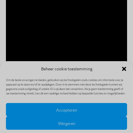
Beheer cookie toestemming
Om de beste ervaringen te bieden, gebruiken wij technologieën zoals cookies om informatie over je
apparaat op te slaan en/of te raadplegen. Door in te stemmen met deze technologieën kunnen wij
gegevens zoals surfgedrag of unieke ID's op deze site verwerken. Als je geen toestemming geeft of
uw toestemming intrekt, kan dit een nadelige invloed hebben op bepaalde functies en mogelijkheden.
Accepteren
HANS
CHARLOTTE
STEPHAN
Weigeren