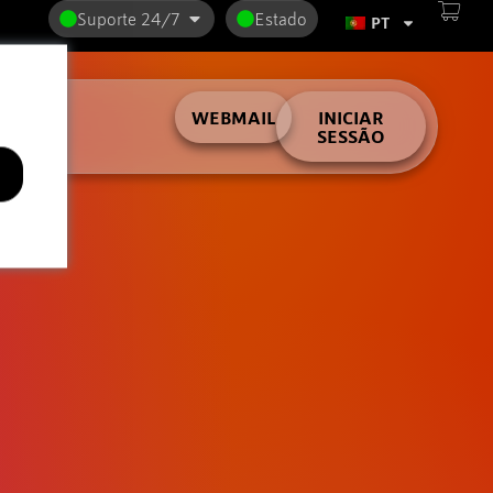
Suporte 24/7
Estado
PT
lder
WEBMAIL
INICIAR
SESSÃO