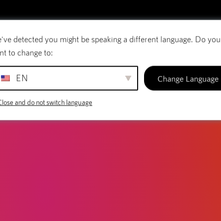
LOG
lvimento Web: Trabalhar com os
've detected you might be speaking a different language. Do you
rreio eletrónico
Nomes de domínio
SiteBui
es parceiros
nt to change to:
EN
Change Language
Close and do not switch language