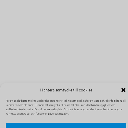
Hantera samtycke till cookies
För att ge dig bästa möjliga upplevelse använder vi teknik som cookies för att lagra och/eller få tillgång till
information om din enhet. Genom att samtycka till dessa tekniker kan vi behandla uppgifter som
surfbeteende eller unika ID:n på denna webbplats. Om du inte samtycker eller återkallar ditt samtycke
kan vissa egenskaper och funktioner påverkas negativt.