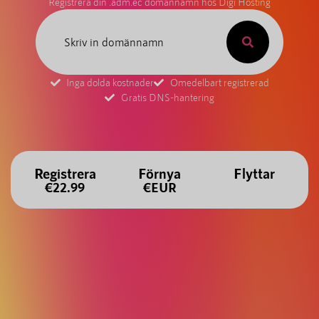
Registrera din .adm.ec domännamn hos Digi Hosting
Inga dolda kostnader
Omedelbart registrerad
Gratis DNS-hantering
Registrera
Förnya
Flyttar
€22.99
€EUR