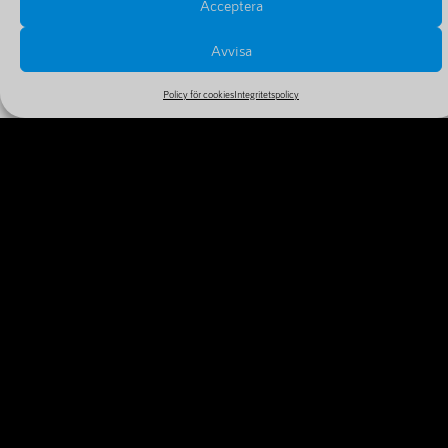
Acceptera
Avvisa
Policy för cookies
Integritetspolicy
PRISER OCH FÖRLÄNGNINGAR
Se alla priser och tillval i vårt stora och billiga sortiment
MER INFORMATION
VARFÖR REGISTRERA DITT
DOMÄNNAMN IDAG?