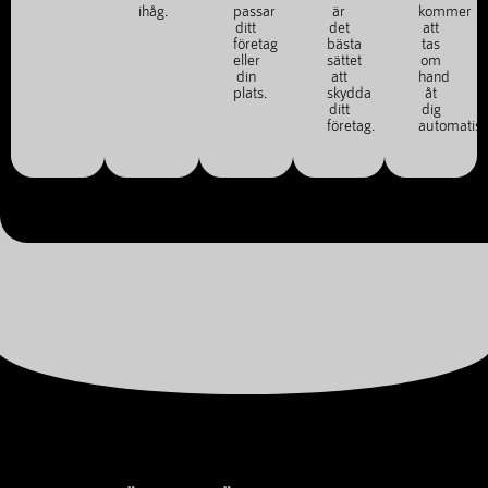
ihåg.
passar
är
kommer
ditt
det
att
företag
bästa
tas
eller
sättet
om
din
att
hand
plats.
skydda
åt
ditt
dig
företag.
automatisk