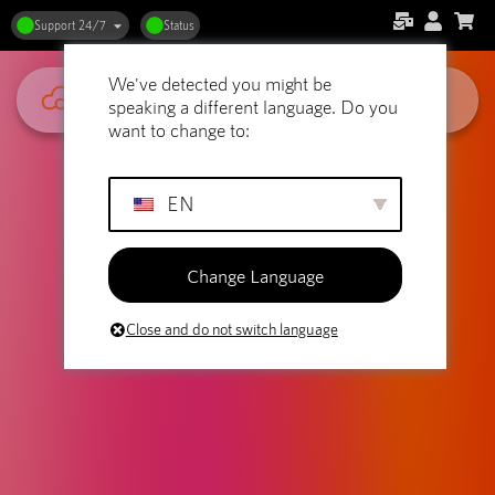
Support 24/7
Status
We've detected you might be
speaking a different language. Do you
want to change to:
EN
Change Language
Close and do not switch language