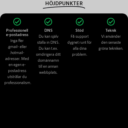
HÖJDPUNKTER
Professionell
DNS
Stöd
Teknik
e-postadress
Du kan själv
Få support
Vi använder
Inga fler
ställa in DNS.
dygnet runt för
den senaste
.gmail- eller
Du kan t.ex.
alla dina
gröna tekniken.
.hotmail-
omdirigera ditt
problem.
adresser. Med
domännamn
en egen e-
till en annan
postadress
webbplats.
utstrålar du
professionalism.